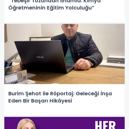
“Tebeşir Tozundan İlhamla: Kimya
Öğretmeninin Eğitim Yolculuğu”
Burim Şehat ile Röportaj: Geleceği İnşa
Eden Bir Başarı Hikâyesi