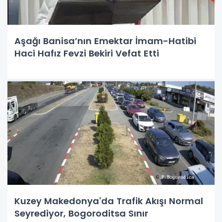
Aşağı Banisa’nın Emektar İmam-Hatibi
Haci Hafız Fevzi Bekiri Vefat Etti
Kuzey Makedonya'da Trafik Akışı Normal
Seyrediyor, Bogoroditsa Sınır