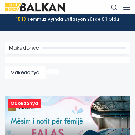
14:07
Kuzey Makedonya’nın Dış Ticaret Hacmi 2026’nın
İlk Yarısında Arttı
Makedonya
Makedonya
Makedonya