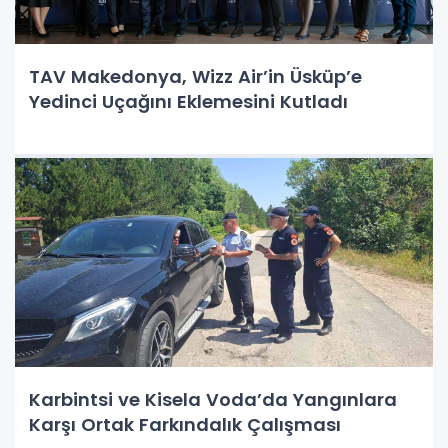
TAV Makedonya, Wizz Air’in Üsküp’e
Yedinci Uçağını Eklemesini Kutladı
Karbintsi ve Kisela Voda’da Yangınlara
Karşı Ortak Farkındalık Çalışması