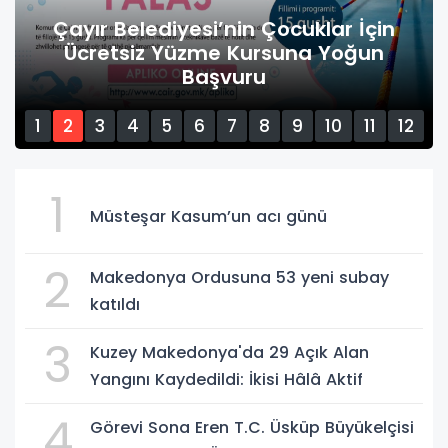
Çayır Belediyesi’nin Çocuklar İçin
Ücretsiz Yüzme Kursuna Yoğun
Başvuru
1
2
3
4
5
6
7
8
9
10
11
12
13
14
15
1
Müsteşar Kasum’un acı günü
2
Makedonya Ordusuna 53 yeni subay
katıldı
3
Kuzey Makedonya'da 29 Açık Alan
Yangını Kaydedildi: İkisi Hâlâ Aktif
4
Görevi Sona Eren T.C. Üsküp Büyükelçisi