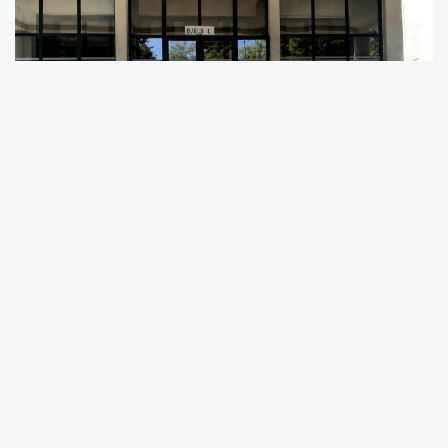
Üsküp Doğal Bilimler Üniversitesinin
Devlet Çapında Düzenlediği Fizik
Yarışmasında Ohrili Öğrencilerden
Gururlandıran Başarı