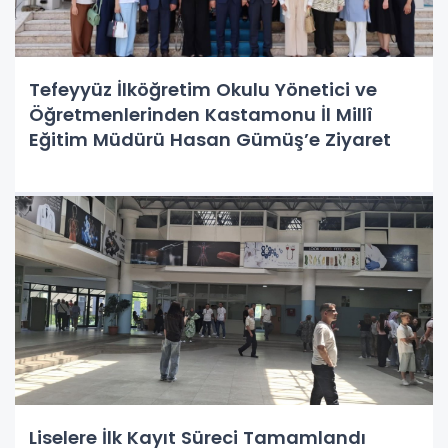
Tefeyyüz İlköğretim Okulu Yönetici ve
Öğretmenlerinden Kastamonu İl Millî
Eğitim Müdürü Hasan Gümüş’e Ziyaret
Liselere İlk Kayıt Süreci Tamamlandı