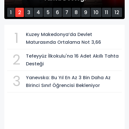
1
2
3
4
5
6
7
8
9
10
11
12
13
14
15
1
Kuzey Makedonya’da Devlet
Maturasında Ortalama Not 3,66
2
Tefeyyüz İlkokulu'na 16 Adet Akıllı Tahta
Desteği
3
Yanevska: Bu Yıl En Az 3 Bin Daha Az
Birinci Sınıf Öğrencisi Bekleniyor