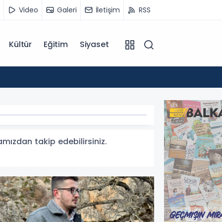
Video
Galeri
İletişim
RSS
Kültür
Eğitim
Siyaset
14:07
Kuzey 
amızdan takip edebilirsiniz.