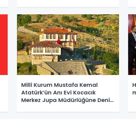
Milli Kurum Mustafa Kemal
H
Atatürk’ün Anı Evi Kocacık
m
Merkez Jupa Müdürlüğüne Deniz
Hasan Atandı