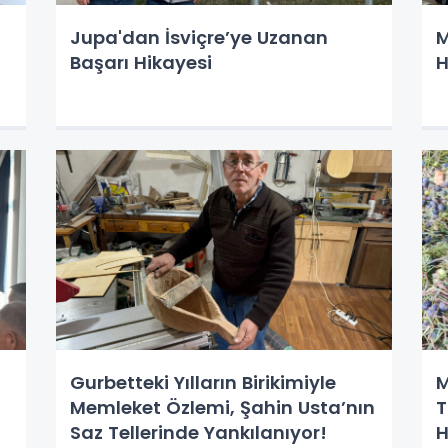
Jupa'dan İsviçre’ye Uzanan
M
Başarı Hikayesi
H
Gurbetteki Yılların Birikimiyle
M
Memleket Özlemi, Şahin Usta’nın
T
Saz Tellerinde Yankılanıyor!
H