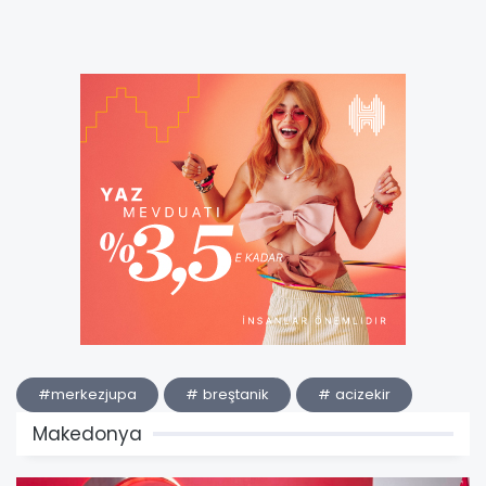
#merkezjupa
# breştanik
# acizekir
Makedonya