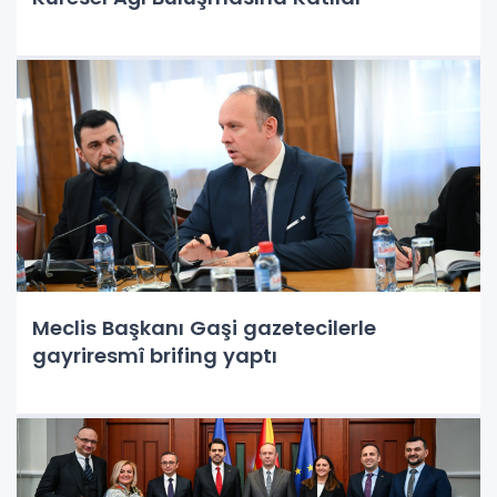
Meclis Başkanı Gaşi gazetecilerle
gayriresmî brifing yaptı