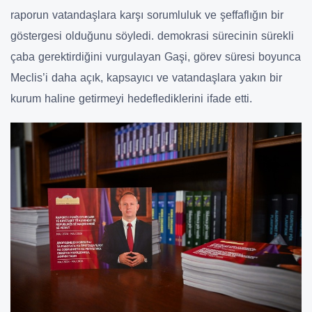
raporun vatandaşlara karşı sorumluluk ve şeffaflığın bir
göstergesi olduğunu söyledi. demokrasi sürecinin sürekli
çaba gerektirdiğini vurgulayan Gaşi, görev süresi boyunca
Meclis’i daha açık, kapsayıcı ve vatandaşlara yakın bir
kurum haline getirmeyi hedeflediklerini ifade etti.