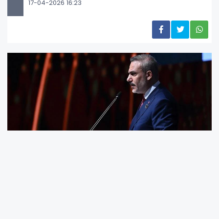
17-04-2026 16:23
T.C. Dışişleri Bakanı Hakan Fidan,
Cumhurbaşkanı Recep Tayyip Erdoğan'ın