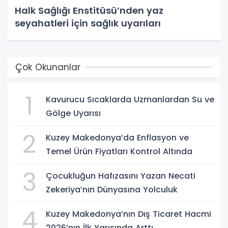
Halk Sağlığı Enstitüsü’nden yaz
seyahatleri için sağlık uyarıları
Çok Okunanlar
1
Kavurucu Sıcaklarda Uzmanlardan Su ve
Gölge Uyarısı
2
Kuzey Makedonya’da Enflasyon ve
Temel Ürün Fiyatları Kontrol Altında
3
Çocukluğun Hafızasını Yazan Necati
Zekeriya’nın Dünyasına Yolculuk
4
Kuzey Makedonya’nın Dış Ticaret Hacmi
2026’nın İlk Yarısında Arttı