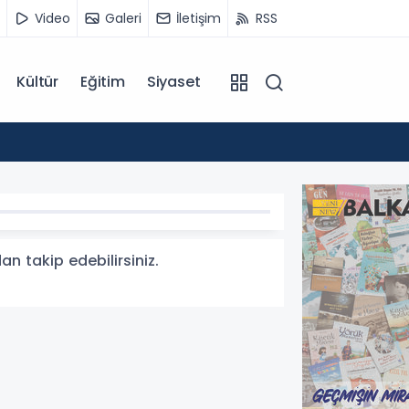
Video
Galeri
İletişim
RSS
Kültür
Eğitim
Siyaset
14:07
Kuzey 
an takip edebilirsiniz.