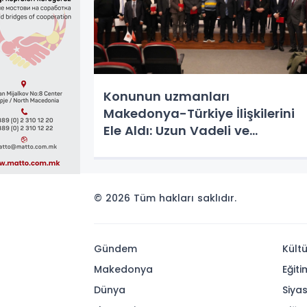
Konunun uzmanları
Makedonya-Türkiye İlişkilerini
Ele Aldı: Uzun Vadeli ve
Koordineli Stratejilere İhtiyaç
Var
© 2026 Tüm hakları saklıdır.
Gündem
Kültü
Makedonya
Eğiti
Dünya
Siya