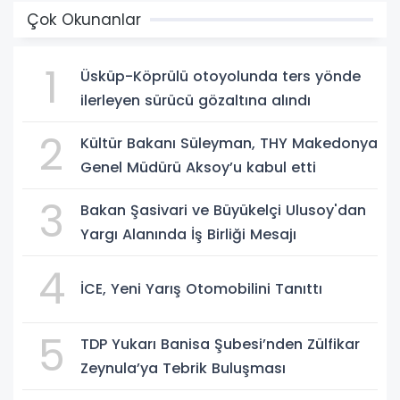
Çok Okunanlar
1
Üsküp-Köprülü otoyolunda ters yönde
ilerleyen sürücü gözaltına alındı
2
Kültür Bakanı Süleyman, THY Makedonya
Genel Müdürü Aksoy’u kabul etti
3
Bakan Şasivari ve Büyükelçi Ulusoy'dan
Yargı Alanında İş Birliği Mesajı
4
İCE, Yeni Yarış Otomobilini Tanıttı
5
TDP Yukarı Banisa Şubesi’nden Zülfikar
Zeynula’ya Tebrik Buluşması