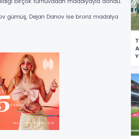
ldığı birçok turnuvadan madalyayla döndü.
nkov gümüş, Dejan Danov ise bronz madalya
T
A
Y