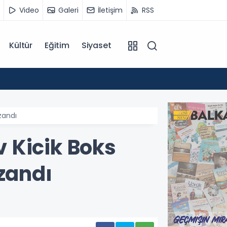
Video
Galeri
İletişim
RSS
Kültür
Eğitim
Siyaset
09:21
Kuzey 
zandı
 Kicik Boks
zandı