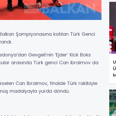
Balkan Şampiyonasına katılan Türk Genci
andı.
onya’dan Gevgeli’nin ‘Ejder’ Kick Boks
U
ksçular arasında Türk genci Can ibraimov da
Ü
ükselen Can İbraimov, finalde Türk rakibiyle
gümüş madalyayla yurda döndü.