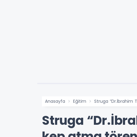
Anasayfa
Eğitim
Struga “Dr.İbrahim 
Struga “Dr.İbr
kep atma tören