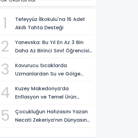
1
Tefeyyüz İlkokulu'na 16 Adet
Akıllı Tahta Desteği
2
Yanevska: Bu Yıl En Az 3 Bin
Daha Az Birinci Sınıf Öğrencisi
Bekleniyor
3
Kavurucu Sıcaklarda
Uzmanlardan Su ve Gölge
Uyarısı
4
Kuzey Makedonya’da
Enflasyon ve Temel Ürün
Fiyatları Kontrol Altında
5
Çocukluğun Hafızasını Yazan
Necati Zekeriya’nın Dünyasına
Yolculuk