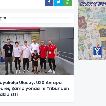
por
üyükelçi Ulusoy, U20 Avrupa
üreş Şampiyonası'nı Tribünden
akip Etti