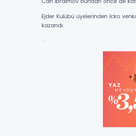
Can İbraimov bundan önce de katı
Ejder Kulübü üyelerinden İcko ve
kazandı.