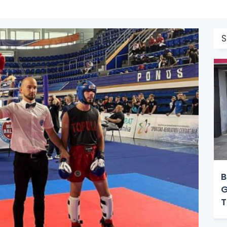
S
B
G
T