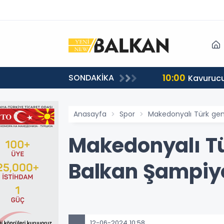
10:00
SONDAKİKA
uk
Kavurucu
Anasayfa
Spor
Makedonyalı Türk gen
Makedonyalı Tü
Balkan Şampiy
12-06-2024 10:58