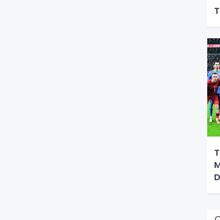
T
T
M
D
Ç