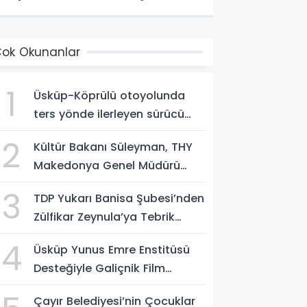
ok Okunanlar
1
Üsküp-Köprülü otoyolunda
ters yönde ilerleyen sürücü
gözaltına alındı
2
Kültür Bakanı Süleyman, THY
Makedonya Genel Müdürü
Aksoy’u kabul etti
3
TDP Yukarı Banisa Şubesi’nden
Zülfikar Zeynula’ya Tebrik
Buluşması
4
Üsküp Yunus Emre Enstitüsü
Desteğiyle Galiçnik Film
Festivali Tamamlandı
Çayır Belediyesi’nin Çocuklar