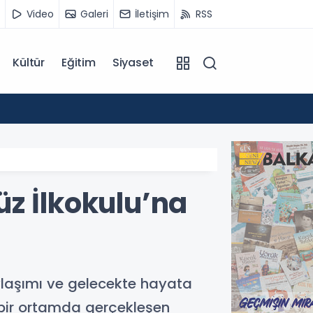
Video
Galeri
İletişim
RSS
Kültür
Eğitim
Siyaset
12:55
Temmu
z İlkokulu’na
aylaşımı ve gelecekte hayata
i bir ortamda gerçekleşen