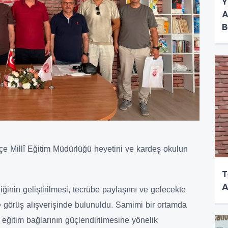
Y
A
B
lçe Millî Eğitim Müdürlüğü heyetini ve kardeş okulun
T
A
iğinin geliştirilmesi, tecrübe paylaşımı ve gelecekte
ne görüş alışverişinde bulunuldu. Samimi bir ortamda
eğitim bağlarının güçlendirilmesine yönelik