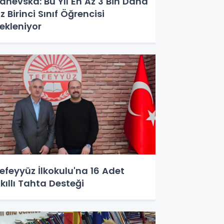
anevska: Bu Yıl En Az 3 Bin Daha
z Birinci Sınıf Öğrencisi
ekleniyor
efeyyüz İlkokulu'na 16 Adet
kıllı Tahta Desteği