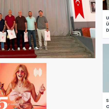
U
Ü
D
S
O