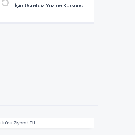
5
İçin Ücretsiz Yüzme Kursuna
Yoğun Başvuru
lu'nu Ziyaret Etti