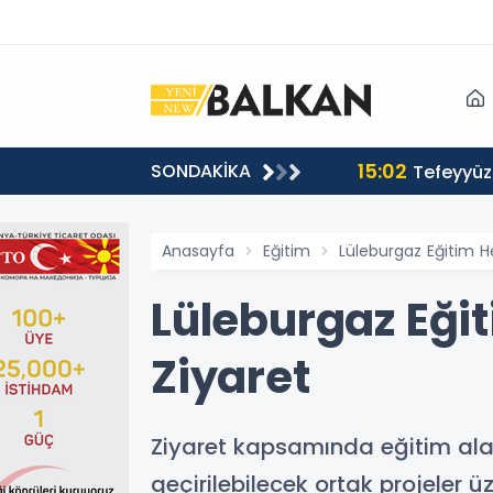
15:02
SONDAKİKA
or
Tefeyyüz 
Anasayfa
Eğitim
Lüleburgaz Eğitim H
Lüleburgaz Eği
Ziyaret
Ziyaret kapsamında eğitim alanı
geçirilebilecek ortak projeler 