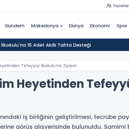
Yazarlar
Gündem
Makedonya
Dünya
Ekonomi
Spor
İlkokulu'na 16 Adet Akıllı Tahta Desteği
eyetinden Tefeyyüz İlkokulu’na Ziyaret
tim Heyetinden Tefeyyü
ndaki iş birliğinin geliştirilmesi, tecrübe p
üzerine görüş alışverişinde bulunuldu. Samim