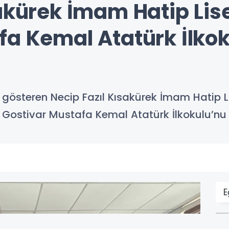
akürek İmam Hatip Lise
fa Kemal Atatürk İlkok
et gösteren Necip Fazıl Kısakürek İmam Hatip 
 Gostivar Mustafa Kemal Atatürk İlkokulu’nu z
E