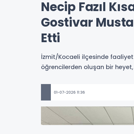
Necip Fazıl Kıs
Gostivar Musta
Etti
İzmit/Kocaeli ilçesinde faaliy
öğrencilerden oluşan bir heyet,
01-07-2026 11:36