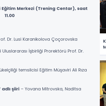
i Eğitim Merkezi (Trening Centar), saat
11.00
 Prof. Dr. Lusi Karanikolova Çoçorovska
K
M
luslararası İşbirliği Prorektörü Prof. Dr.
elçiliği temsilcisi Eğitim Müşaviri Ali Rıza
adlı şiiri
– Yovana Mitrovska, Naditsa