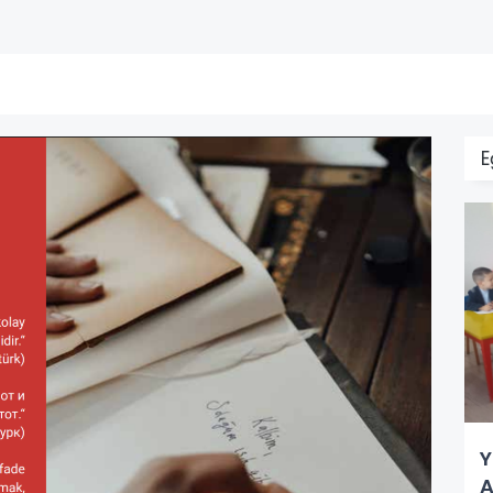
E
Y
A