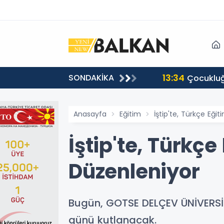
13:34
SONDAKİKA
Çocukluğ
Anasayfa
Eğitim
İştip'te, Türkçe Eğ
İştip'te, Türk
Düzenleniyor
Bugün, GOTSE DELÇEV ÜNİVERSİT
günü kutlanacak.