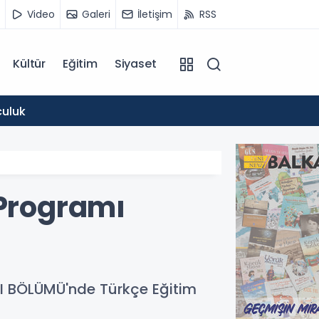
Video
Galeri
İletişim
RSS
Kültür
Eğitim
Siyaset
10:00
culuk
Kavur
 Programı
TI BÖLÜMÜ'nde Türkçe Eğitim