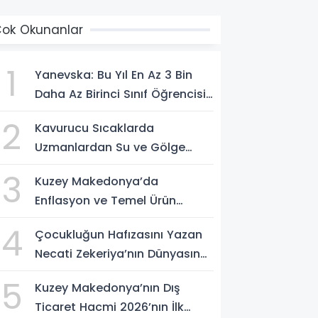
ok Okunanlar
1
Yanevska: Bu Yıl En Az 3 Bin
Daha Az Birinci Sınıf Öğrencisi
Bekleniyor
2
Kavurucu Sıcaklarda
Uzmanlardan Su ve Gölge
Uyarısı
3
Kuzey Makedonya’da
Enflasyon ve Temel Ürün
Fiyatları Kontrol Altında
4
Çocukluğun Hafızasını Yazan
Necati Zekeriya’nın Dünyasına
Yolculuk
5
Kuzey Makedonya’nın Dış
Ticaret Hacmi 2026’nın İlk