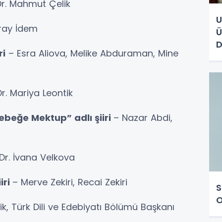
Dr. Mahmut Çelik
U
oray İdem
Ü
D
ri
– Esra Aliova, Melike Abduraman, Mine
Dr. Mariya Leontik
Bebeğe Mektup” adlı şiiri
– Nazar Abdi,
Dr. İvana Velkova
iri
– Merve Zekiri, Recai Zekiri
S
O
ik, Türk Dili ve Edebiyatı Bölümü Başkanı