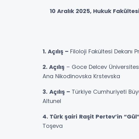
10 Aralık 2025, Hukuk Fakültes
1. Açılış –
Filoloji Fakültesi Dekanı
2. Açılış
– Goce Delcev Üniversitesi U
Ana Nikodinovska Krstevska
3.
Açılış –
Türkiye Cumhuriyeti Büyük
Altunel
4. Türk şairi
Raşit Pertev’in “Gül” 
Toşeva