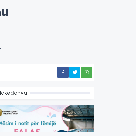
nu
.
Makedonya