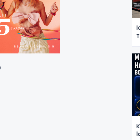
İ
T
K
İ