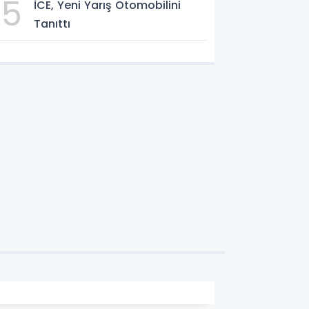
5
İCE, Yeni Yarış Otomobilini
Tanıttı