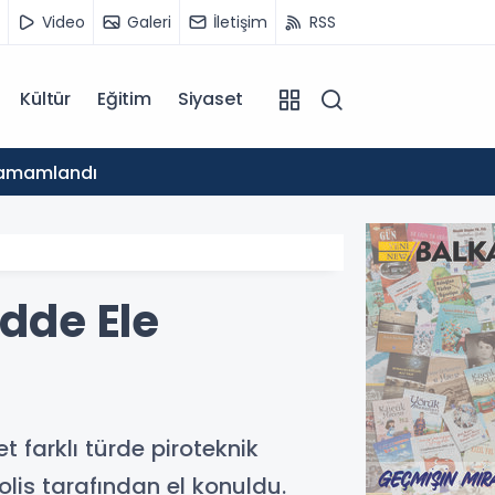
Video
Galeri
İletişim
RSS
Kültür
Eğitim
Siyaset
09:10
 Tamamlandı
TDP Yu
adde Ele
farklı türde piroteknik
lis tarafından el konuldu.