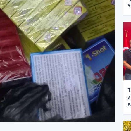
Y
T
Z
B