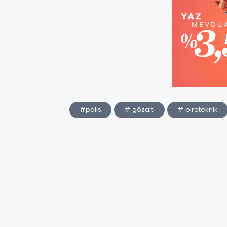
#polis
# gözaltı
# piroteknik