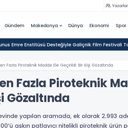
Yazarlar
Gündem
Makedonya
Dünya
Ekonomi
Spor
nus Emre Enstitüsü Desteğiyle Galiçnik Film Festivali
den Fazla Piroteknik Madde Ele Geçirildi: Bir Kişi Gözaltında
den Fazla Piroteknik M
işi Gözaltında
vinde yapılan aramada, ek olarak 2.993 adet 
 aşkın patlayıcı nitelikli piroteknik ürün po