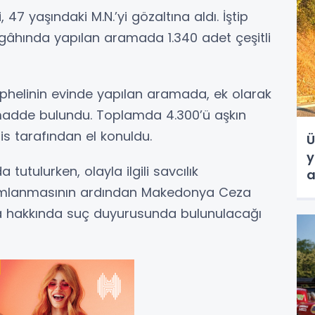
, 47 yaşındaki M.N.’yi gözaltına aldı. İştip
âhında yapılan aramada 1.340 adet çeşitli
helinin evinde yapılan aramada, ek olarak
k madde bulundu. Toplamda 4.300’ü aşkın
olis tarafından el konuldu.
Ü
y
tutulurken, olayla ilgili savcılık
a
amamlanmasının ardından Makedonya Ceza
a hakkında suç duyurusunda bulunulacağı