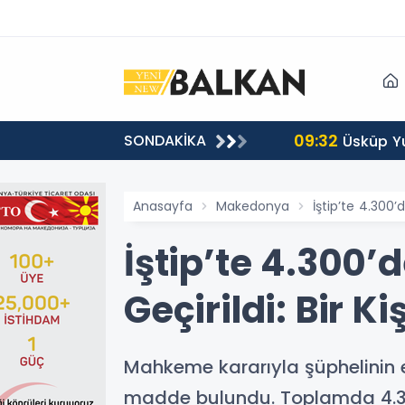
09:32
SONDAKİKA
Başvuru
Üsküp Yu
Anasayfa
Makedonya
İştip’te 4.300’
İştip’te 4.300’
Geçirildi: Bir K
Mahkeme kararıyla şüphelinin e
madde bulundu. Toplamda 4.300’ü