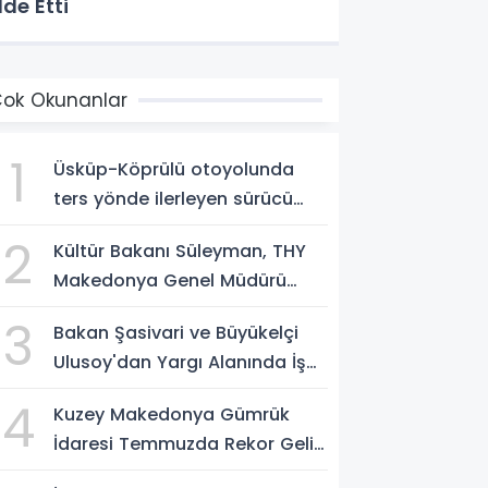
lde Etti
ok Okunanlar
1
Üsküp-Köprülü otoyolunda
ters yönde ilerleyen sürücü
gözaltına alındı
2
Kültür Bakanı Süleyman, THY
Makedonya Genel Müdürü
Aksoy’u kabul etti
3
Bakan Şasivari ve Büyükelçi
Ulusoy'dan Yargı Alanında İş
Birliği Mesajı
4
Kuzey Makedonya Gümrük
İdaresi Temmuzda Rekor Gelir
Elde Etti