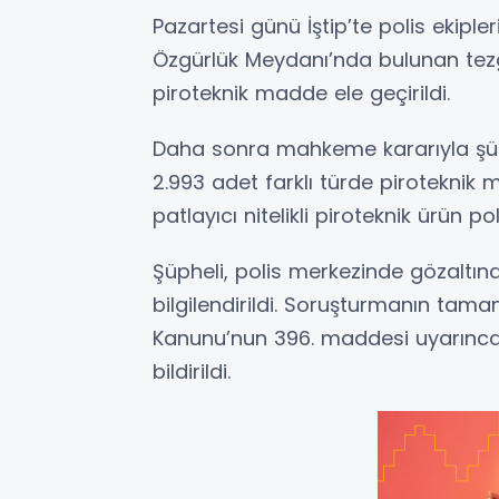
Pazartesi günü İştip’te polis ekipleri
Özgürlük Meydanı’nda bulunan tezg
piroteknik madde ele geçirildi.
Daha sonra mahkeme kararıyla şüp
2.993 adet farklı türde pirotekni
patlayıcı nitelikli piroteknik ürün p
Şüpheli, polis merkezinde gözaltında 
bilgilendirildi. Soruşturmanın t
Kanunu’nun 396. maddesi uyarınc
bildirildi.