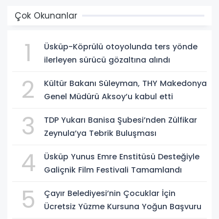
Çok Okunanlar
1
Üsküp-Köprülü otoyolunda ters yönde
ilerleyen sürücü gözaltına alındı
2
Kültür Bakanı Süleyman, THY Makedonya
Genel Müdürü Aksoy’u kabul etti
3
TDP Yukarı Banisa Şubesi’nden Zülfikar
Zeynula’ya Tebrik Buluşması
4
Üsküp Yunus Emre Enstitüsü Desteğiyle
Galiçnik Film Festivali Tamamlandı
5
Çayır Belediyesi’nin Çocuklar İçin
Ücretsiz Yüzme Kursuna Yoğun Başvuru