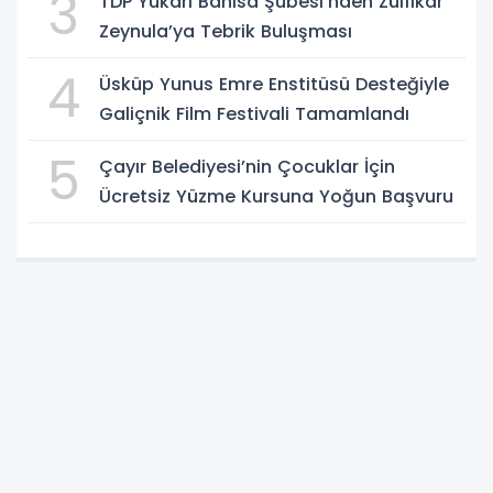
3
TDP Yukarı Banisa Şubesi’nden Zülfikar
Zeynula’ya Tebrik Buluşması
4
Üsküp Yunus Emre Enstitüsü Desteğiyle
Galiçnik Film Festivali Tamamlandı
5
Çayır Belediyesi’nin Çocuklar İçin
Ücretsiz Yüzme Kursuna Yoğun Başvuru