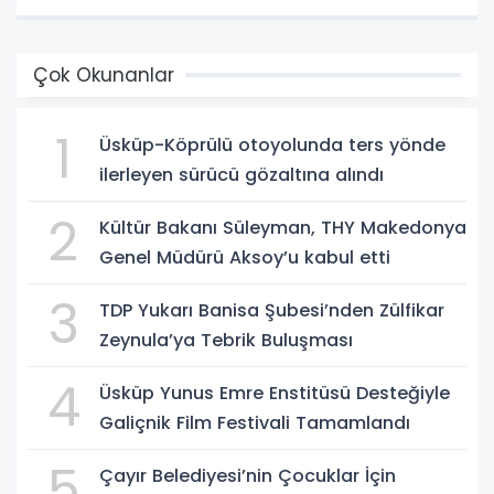
Çok Okunanlar
1
Üsküp-Köprülü otoyolunda ters yönde
ilerleyen sürücü gözaltına alındı
2
Kültür Bakanı Süleyman, THY Makedonya
Genel Müdürü Aksoy’u kabul etti
3
TDP Yukarı Banisa Şubesi’nden Zülfikar
Zeynula’ya Tebrik Buluşması
4
Üsküp Yunus Emre Enstitüsü Desteğiyle
Galiçnik Film Festivali Tamamlandı
5
Çayır Belediyesi’nin Çocuklar İçin