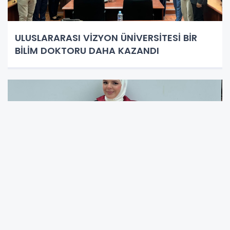
ULUSLARARASI VİZYON ÜNİVERSİTESİ BİR
BİLİM DOKTORU DAHA KAZANDI
Sumeyra İslami Türkiye’de Tıp Okuyarak
Hedefine Ulaştı