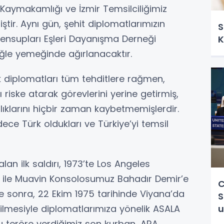
Kaymakamlığı ve İzmir Temsilciliğimiz
ştir
. Aynı gün, şehit diplomatlarımızın
S
i Mensupları Eşleri Dayanışma Derneği
K
ğle yemeğinde ağırlanacaktır.
ürk diplomatları tüm tehditlere rağmen,
nı riske atarak görevlerini yerine getirmiş,
ılıklarını hiçbir zaman kaybetmemişlerdir.
e Türk oldukları ve Türkiye’yi temsil
lan ilk saldırı, 1973’te Los Angeles
le Muavin Konsolosumuz Bahadır Demir’e
C
ne sonra, 22 Ekim 1975 tarihinde Viyana’da
S
edilmesiyle diplomatlarımıza yönelik ASALA
u
ı. Bu teröre verdiğimiz son kurban, ARA