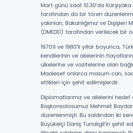
Mart günü saat 10.30’da Karşıyaka 
tarafından da bir tören düzenlenmi
yakınları, Bakanlığımız ve Dışişler
(DMEDD) tarafından verilecek bir ö
1970’li ve 1980’li yıllar boyunca, T
kendilerinin ve ailelerinin hayatları
ülkelerine ve vazifelerine olan bağl
Maalesef onlarca masum can, sadec
ettikleri için şehit edilmişlerdir.
Diplomatlarımız ve ailelerini hedef a
Başkonsolosumuz Mehmet Baydar i
düzenlenmişti. Bu saldırıdan iki se
Büyükelçi Daniş Tunalıgil’in şehit 
iltisaklı saldırılar dizisi başlamışt