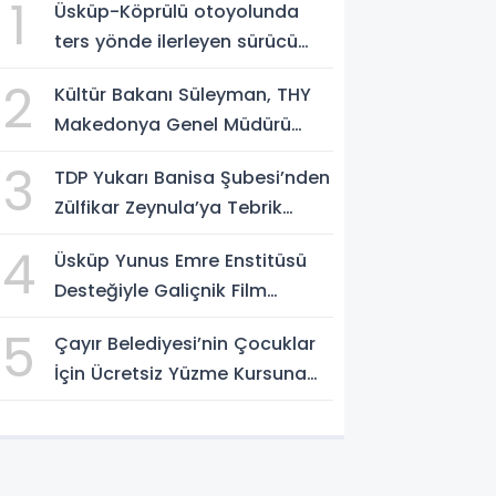
1
Üsküp-Köprülü otoyolunda
ters yönde ilerleyen sürücü
gözaltına alındı
2
Kültür Bakanı Süleyman, THY
Makedonya Genel Müdürü
Aksoy’u kabul etti
3
TDP Yukarı Banisa Şubesi’nden
Zülfikar Zeynula’ya Tebrik
Buluşması
4
Üsküp Yunus Emre Enstitüsü
Desteğiyle Galiçnik Film
Festivali Tamamlandı
5
Çayır Belediyesi’nin Çocuklar
İçin Ücretsiz Yüzme Kursuna
Yoğun Başvuru