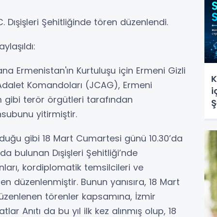
. Dışişleri Şehitliğinde tören düzenlendi.
aylaşıldı:
yana Ermenistan'ın Kurtuluşu için Ermeni Gizli
K
 Adalet Komandoları (JCAG), Ermeni
i
gibi terör örgütleri tarafından
Ş
subunu yitirmiştir.
s
 olduğu gibi 18 Mart Cumartesi günü 10.30’da
a bulunan Dışişleri Şehitliği’nde
ları, kordiplomatik temsilcileri ve
ren düzenlenmiştir. Bunun yanısıra, 18 Mart
 düzenlenen törenler kapsamına, İzmir
ar Anıtı da bu yıl ilk kez alınmış olup, 18