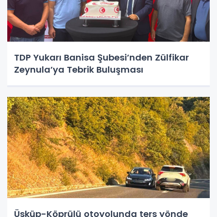
TDP Yukarı Banisa Şubesi’nden Zülfikar
Zeynula’ya Tebrik Buluşması
Üsküp-Köprülü otoyolunda ters yönde