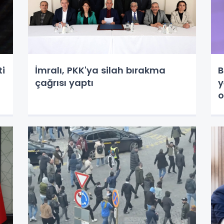
ti
İmralı, PKK'ya silah bırakma
B
çağrısı yaptı
y
o