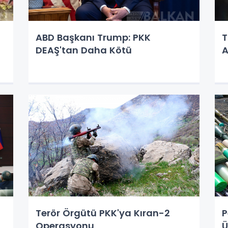
ABD Başkanı Trump: PKK
T
DEAŞ'tan Daha Kötü
A
Terör Örgütü PKK'ya Kıran-2
P
Operasyonu
Ü