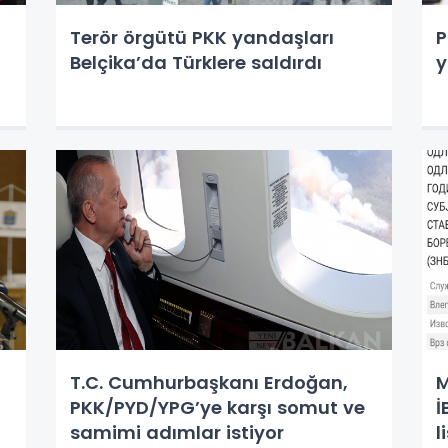
Terör örgütü PKK yandaşları
P
Belçika’da Türklere saldırdı
y
T.C. Cumhurbaşkanı Erdoğan,
M
PKK/PYD/YPG’ye karşı somut ve
İ
samimi adımlar istiyor
l