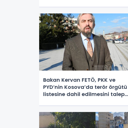
Bakan Kervan FETÖ, PKK ve
PYD’nin Kosova’da terör örgütü
listesine dahil edilmesini talep
etti