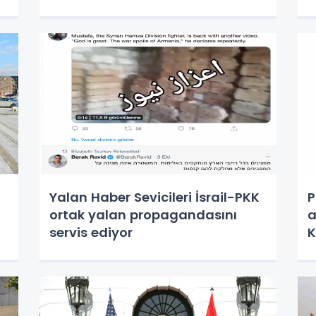
Yalan Haber Sevicileri İsrail-PKK
P
ortak yalan propagandasını
a
servis ediyor
K