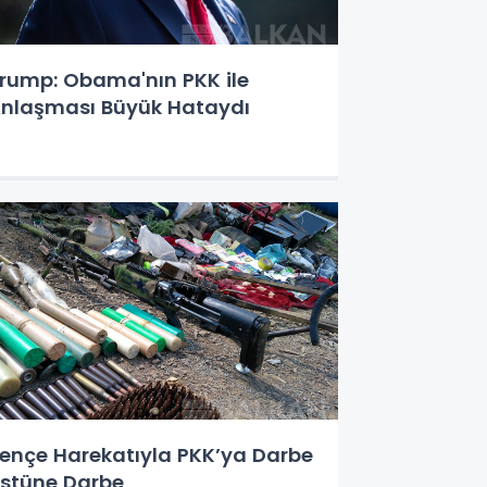
rump: Obama'nın PKK ile
nlaşması Büyük Hataydı
ençe Harekatıyla PKK’ya Darbe
stüne Darbe