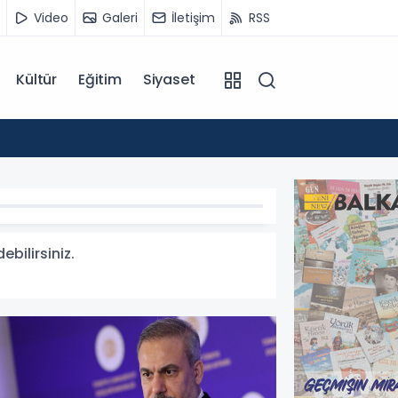
Video
Galeri
İletişim
RSS
Kültür
Eğitim
Siyaset
14:07
Kuzey 
bilirsiniz.