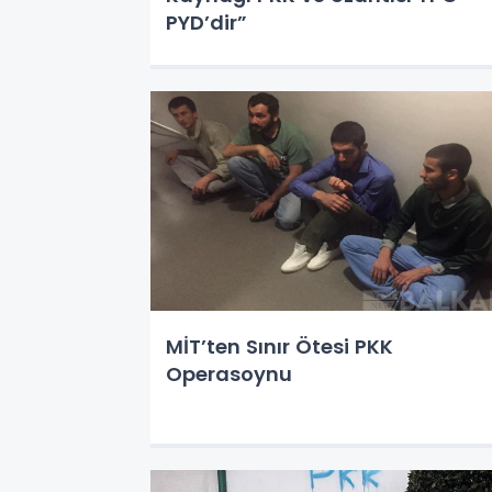
PYD’dir”
MİT’ten Sınır Ötesi PKK
Operasoynu