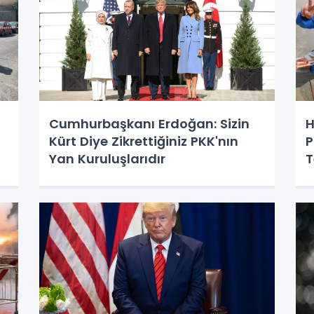
Cumhurbaşkanı Erdoğan: Sizin
H
Kürt Diye Zikrettiğiniz PKK'nın
P
Yan Kuruluşlarıdır
T