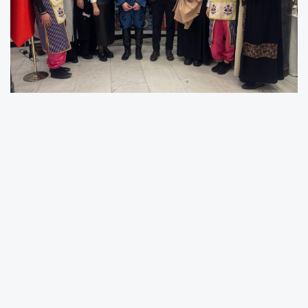
5 Aralık Dünya Türk Kahvesi Günü
münasebetiyle Novi Pazar'da etkinlik
gerçekleştirildi.
T.C. Yeni Pazar Başkonsolosluğu öncülüğünde
Novi Pazar Türk Kültür Merkezinde gerçekleşen
etkinliğe Novi Pazar halkı yoğun ilgi gösterdi.
T.C. Yeni Pazar Başkonsolosu Osman Peşmen
kahvenin yalnızca bir içecek değil, yüzyıllardır