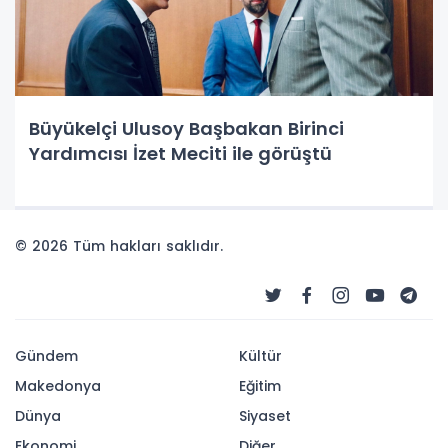
Büyükelçi Ulusoy Başbakan Birinci
Yardımcısı İzet Meciti ile görüştü
© 2026 Tüm hakları saklıdır.
Gündem
Kültür
Makedonya
Eğitim
Dünya
Siyaset
Ekonomi
Diğer