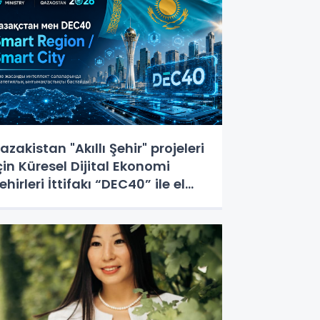
azakistan "Akıllı Şehir" projeleri
çin Küresel Dijital Ekonomi
ehirleri İttifakı “DEC40” ile el
ıkıştı