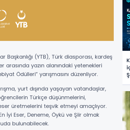
lar Başkanlığı (YTB), Türk diasporası, kardeş
K
ler arasında yazın alanındaki yetenekleri
i
iyat Ödülleri” yarışmasını düzenliyor.
Ş
s
arışma, yurt dışında yaşayan vatandaşlar,
öğrencilerin Türkçe düşünmelerini,
ser üretmelerini teşvik etmeyi amaçlıyor.
n İyi Eser, Deneme, Öykü ve Şiir olmak
ruda bulunabilecek.