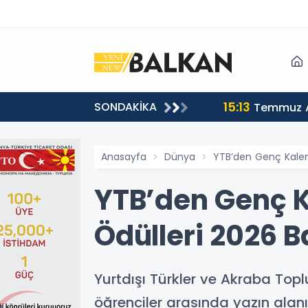
15:13
SONDAKİKA
sı
Temmuz A
Anasayfa
Dünya
YTB’den Genç Kaleml
YTB’den Genç K
Ödülleri 2026 B
Yurtdışı Türkler ve Akraba Topl
öğrenciler arasında yazın alan