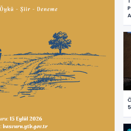
T
P
A
Ö
5