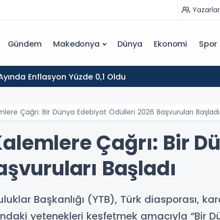
Yazarlar
Gündem
Makedonya
Dünya
Ekonomi
Spor
yında Enflasyon Yüzde 0,1 Oldu
ere Çağrı: Bir Dünya Edebiyat Ödülleri 2026 Başvuruları Başladı
alemlere Çağrı: Bir D
aşvuruları Başladı
uluklar Başkanlığı (YTB), Türk diasporası, kar
ındaki yetenekleri keşfetmek amacıyla “Bir D