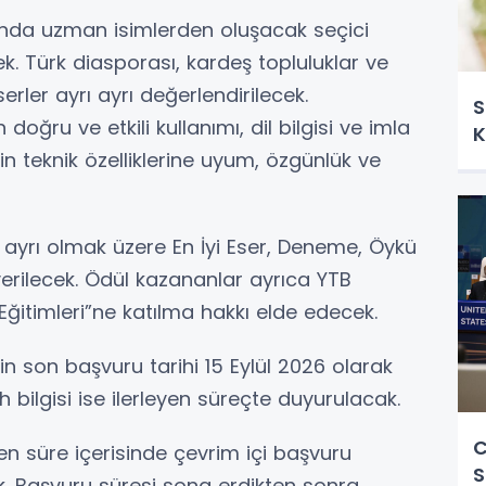
ında uzman isimlerden oluşacak seçici
ek. Türk diasporası, kardeş topluluklar ve
rler ayrı ayrı değerlendirilecek.
S
ğru ve etkili kullanımı, dil bilgisi ve imla
K
nin teknik özelliklerine uyum, özgünlük ve
ayrı olmak üzere En İyi Eser, Deneme, Öykü
i verilecek. Ödül kazananlar ayrıca YTB
Eğitimleri”ne katılma hakkı elde edecek.
in son başvuru tarihi 15 Eylül 2026 olarak
h bilgisi ise ilerleyen süreçte duyurulacak.
C
en süre içerisinde çevrim içi başvuru
S
ek. Başvuru süresi sona erdikten sonra