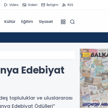
Video
Galeri
İletişim
RSS
Kültür
Eğitim
Siyaset
14:07
Kuzey 
ünya Edebiyat
deş topluluklar ve uluslararası
ünya Edebiyat Ödülleri”