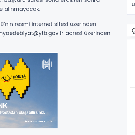
u
ye alınmayacak.
TB’nin resmi internet sitesi üzerinden
Ç
nyaedebiyat@ytb.gov.tr
adresi üzerinden