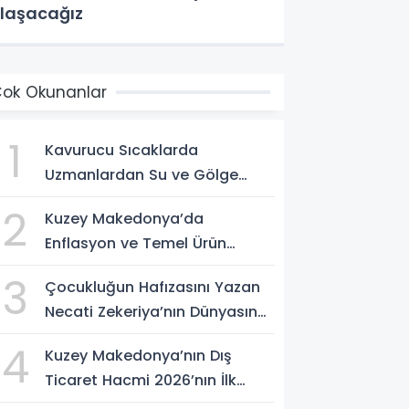
laşacağız
ok Okunanlar
1
Kavurucu Sıcaklarda
Uzmanlardan Su ve Gölge
Uyarısı
2
Kuzey Makedonya’da
Enflasyon ve Temel Ürün
Fiyatları Kontrol Altında
3
Çocukluğun Hafızasını Yazan
Necati Zekeriya’nın Dünyasına
Yolculuk
4
Kuzey Makedonya’nın Dış
Ticaret Hacmi 2026’nın İlk
Yarısında Arttı