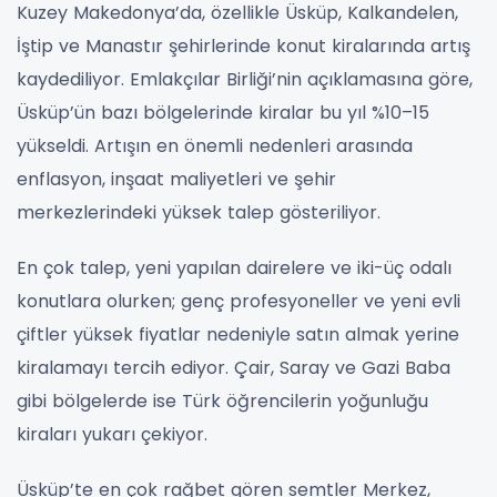
Kuzey Makedonya’da, özellikle
Üsküp,
Kalkandelen
,
İştip ve Manastır
şehirlerinde konut kiralarında artış
kaydediliyor. Emlakçılar Birliği’nin açıklamasına göre,
Üsküp’ün bazı bölgelerinde kiralar bu yıl
%10–15
yükseldi
. Artışın en önemli nedenleri arasında
enflasyon, inşaat maliyetleri ve şehir
merkezlerindeki yüksek talep
gösteriliyor.
En çok talep, yeni yapılan dairelere ve
iki-üç odalı
konutlara
olurken; genç profesyoneller ve yeni evli
çiftler yüksek fiyatlar nedeniyle satın almak yerine
kiralamayı tercih ediyor.
Çair, Saray ve Gazi Baba
gibi bölgelerde ise Türk öğrencilerin yoğunluğu
kiraları yukarı çekiyor.
Üsküp’te en çok rağbet gören semtler
Merkez,