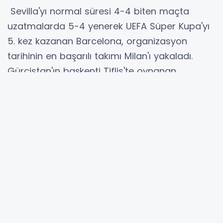
Sevilla'yı normal süresi 4-4 biten maçta
uzatmalarda 5-4 yenerek UEFA Süper Kupa'yı
5. kez kazanan Barcelona, organizasyon
tarihinin en başarılı takımı Milan'ı yakaladı.
Gürcistan'ın başkenti Tiflis'te oynanan
karşılaşmada Barcelona, 9. kez boy gösterdiği
kupayı, 1992, 1997, 2009 ve 2011 yıllarının
ardından 5. defa müzesine götürdü. Beş
şampiyonluğa sahip Milan'ın yanına adını
yazdıran Katalanlar, 1979, 1982, 1989 ve
2006'daki kupa maçlarını kaybetmişti.
Kupada İtalyan ekibi Milan ise 1989, 1990, 1994,
2003 ve 2007 yıllarında mutlu sona ulaşmıştı.