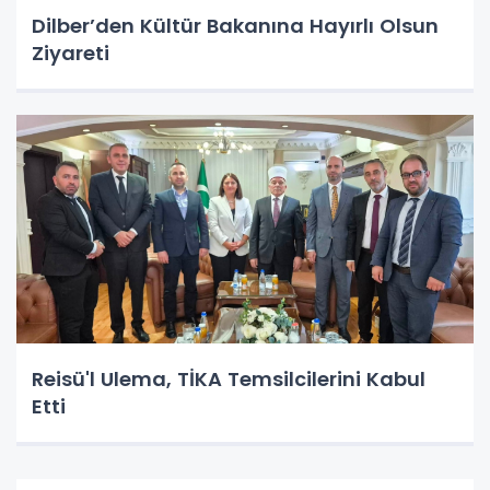
Dilber’den Kültür Bakanına Hayırlı Olsun
Ziyareti
Reisü'l Ulema, TİKA Temsilcilerini Kabul
Etti