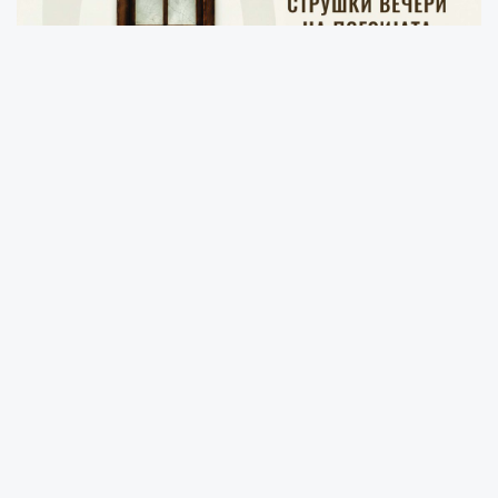
Kuzey Makedonya’nın en prestijli edebiyat etkinliklerinden
biri olan Struga Şiir Akşamları, bu yıl 65. kez