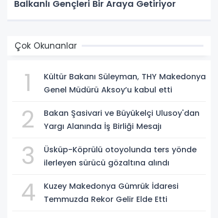
Balkanlı Gençleri Bir Araya Getiriyor
Çok Okunanlar
1
Kültür Bakanı Süleyman, THY Makedonya
Genel Müdürü Aksoy’u kabul etti
2
Bakan Şasivari ve Büyükelçi Ulusoy'dan
Yargı Alanında İş Birliği Mesajı
3
Üsküp-Köprülü otoyolunda ters yönde
ilerleyen sürücü gözaltına alındı
4
Kuzey Makedonya Gümrük İdaresi
Temmuzda Rekor Gelir Elde Etti