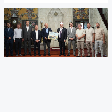
TBMM Antalya Milletvekili ve NATO Parlamenter
Asamblesi Türk Delegasyonu Başkanı Çavuşoğlu
Kalkandelen'i ziyaret etti. Ziyaret esnasında
T.C.
Üsküp Büyükelçisi Fatih Ulusoy eşlik etti. Heyet,
Kalkandelen’de Belediye Başkanı Bilall Kasami ve