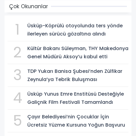
Çok Okunanlar
1
Üsküp-Köprülü otoyolunda ters yönde
ilerleyen sürücü gözaltına alındı
2
Kültür Bakanı Süleyman, THY Makedonya
Genel Müdürü Aksoy’u kabul etti
3
TDP Yukarı Banisa Şubesi’nden Zülfikar
Zeynula’ya Tebrik Buluşması
4
Üsküp Yunus Emre Enstitüsü Desteğiyle
Galiçnik Film Festivali Tamamlandı
5
Çayır Belediyesi’nin Çocuklar İçin
Ücretsiz Yüzme Kursuna Yoğun Başvuru