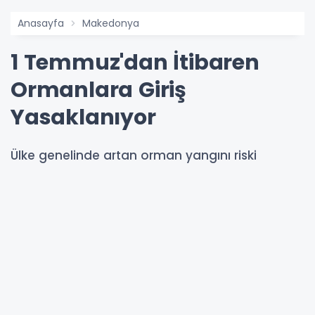
Anasayfa
Makedonya
1 Temmuz'dan İtibaren
Ormanlara Giriş
Yasaklanıyor
Ülke genelinde artan orman yangını riski
nedeniyle, 1 Temmuz-31 Ağustos tarihleri
arasında “Ulusal Ormanları” Kamu İşletmesi’nin
yönetimindeki ormanlar ve orman arazilerine
giriş tamamen yasaklandı.
29-06-2026 09:45