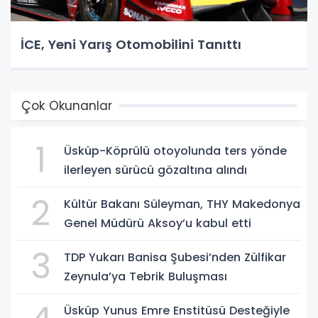
İCE, Yeni Yarış Otomobilini Tanıttı
Çok Okunanlar
1
Üsküp-Köprülü otoyolunda ters yönde
ilerleyen sürücü gözaltına alındı
2
Kültür Bakanı Süleyman, THY Makedonya
Genel Müdürü Aksoy’u kabul etti
3
TDP Yukarı Banisa Şubesi’nden Zülfikar
Zeynula’ya Tebrik Buluşması
Üsküp Yunus Emre Enstitüsü Desteğiyle