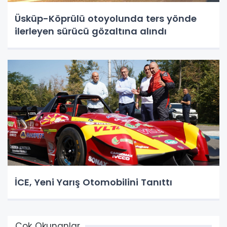
Üsküp-Köprülü otoyolunda ters yönde
ilerleyen sürücü gözaltına alındı
İCE, Yeni Yarış Otomobilini Tanıttı
Çok Okunanlar