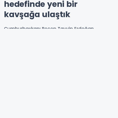
hedefinde yeni bir
kavşağa ulaştık
Cumhurbaşkanı Recep Tayyip Erdoğan,
"Terörsüz Türkiye ve terörsüz bölge hedefine
giden yolda yeni bir kavşağa ulaştığımız
görülüyor. Bu konuda herkesin elini taşın altına
koyması, sürece destek vermesi, olabilecek en
fazla katkıyı sunmaya odaklanması gerekiyor. "
dedi.
05-11-2025 13:17