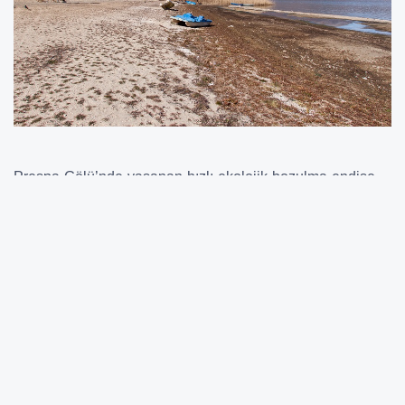
Prespa Gölü’nde yaşanan hızlı ekolojik bozulma endişe
verici boyutlara ulaştı. Bölgedeki yoğun insan kaynaklı
baskılar ve iklim değişikliğinin etkileri, göldeki su kalitesini
ve biyoloji çeşitliliği tehdit ediyor. Hidrobioloji Enstitüsü
yetkilileri, Makedonya, Yunanistan ve Arnavutluk’un orta
bir izleme sistemi kurmasının zorunlu olduğunu vurguladı.
Göl seviyesinin çekilmesiyle birlikte bölgede böcek
popülasyonu artıyor. Bu durum, daha önce bölgede