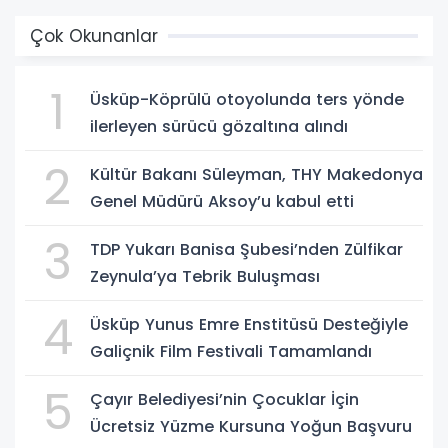
Çok Okunanlar
1
Üsküp-Köprülü otoyolunda ters yönde
ilerleyen sürücü gözaltına alındı
2
Kültür Bakanı Süleyman, THY Makedonya
Genel Müdürü Aksoy’u kabul etti
3
TDP Yukarı Banisa Şubesi’nden Zülfikar
Zeynula’ya Tebrik Buluşması
4
Üsküp Yunus Emre Enstitüsü Desteğiyle
Galiçnik Film Festivali Tamamlandı
5
Çayır Belediyesi’nin Çocuklar İçin
Ücretsiz Yüzme Kursuna Yoğun Başvuru