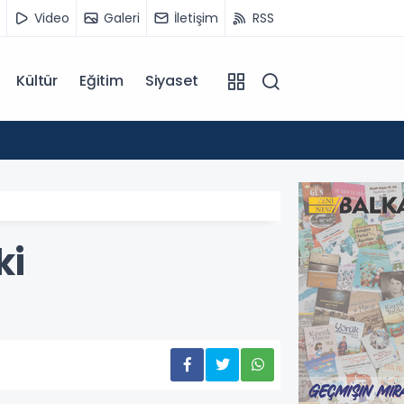
Video
Galeri
İletişim
RSS
Kültür
Eğitim
Siyaset
14:07
Kuzey 
ki