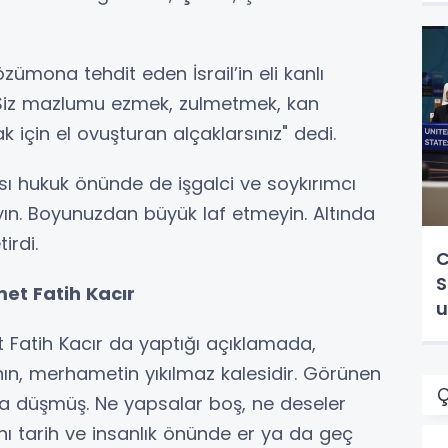
ümona tehdit eden İsrail’in eli kanlı
 Siz mazlumu ezmek, zulmetmek, kan
için el ovuşturan alçaklarsınız" dedi.
rası hukuk önünde de işgalci ve soykırımcı
ın. Boyunuzdan büyük laf etmeyin. Altında
tirdi.
C
S
et Fatih Kacır
u
 Fatih Kacır da yaptığı açıklamada,
danın, merhametin yıkılmaz kalesidir. Görünen
Ç
laşa düşmüş. Ne yapsalar boş, ne deseler
ını tarih ve insanlık önünde er ya da geç