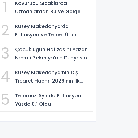
1
Kavurucu Sıcaklarda
Uzmanlardan Su ve Gölge
Uyarısı
2
Kuzey Makedonya’da
Enflasyon ve Temel Ürün
Fiyatları Kontrol Altında
3
Çocukluğun Hafızasını Yazan
Necati Zekeriya’nın Dünyasına
Yolculuk
4
Kuzey Makedonya’nın Dış
Ticaret Hacmi 2026’nın İlk
Yarısında Arttı
5
Temmuz Ayında Enflasyon
Yüzde 0,1 Oldu