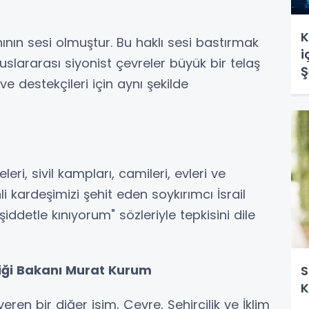
K
nın sesi olmuştur. Bu haklı sesi bastırmak
i
uslararası siyonist çevreler büyük bir telaş
Ş
ve destekçileri için aynı şekilde
s
eleri, sivil kampları, camileri, evleri ve
li kardeşimizi şehit eden soykırımcı İsrail
 şiddetle kınıyorum" sözleriyle tepkisini dile
kliği Bakanı Murat Kurum
S
K
 veren bir diğer isim, Çevre, Şehircilik ve İklim