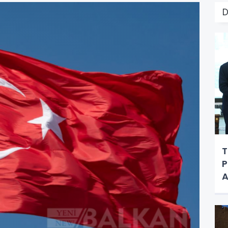
T
P
A