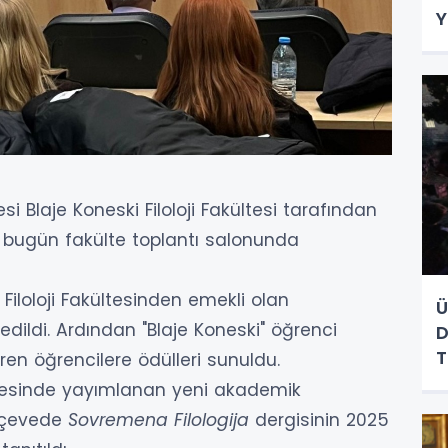
Y
esi Blaje Koneski Filoloji Fakültesi tarafından
 bugün fakülte toplantı salonunda
iloloji Fakültesinden emekli olan
Ü
dildi. Ardından "Blaje Koneski" öğrenci
D
n öğrencilere ödülleri sunuldu.
esinde yayımlanan yeni akademik
erçevede
Sovremena Filologija
dergisinin 2025