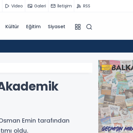
Video
Galeri
İletişim
RSS
Kültür
Eğitim
Siyaset
14:07
Kuzey 
u Akademik
Dr. Osman Emin tarafından
tımı oldu.