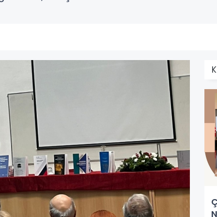
K
Ç
N