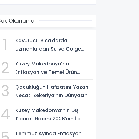
ok Okunanlar
1
Kavurucu Sıcaklarda
Uzmanlardan Su ve Gölge
Uyarısı
2
Kuzey Makedonya’da
Enflasyon ve Temel Ürün
Fiyatları Kontrol Altında
3
Çocukluğun Hafızasını Yazan
Necati Zekeriya’nın Dünyasına
Yolculuk
4
Kuzey Makedonya’nın Dış
Ticaret Hacmi 2026’nın İlk
Yarısında Arttı
5
Temmuz Ayında Enflasyon