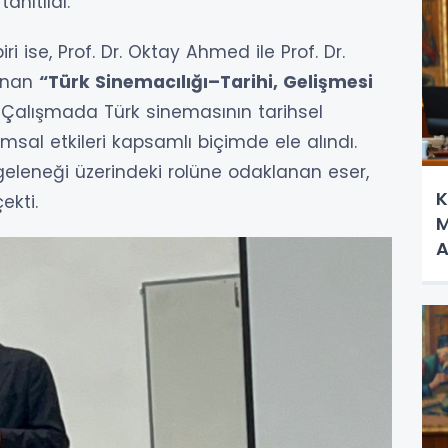
tanıtıldı.
ri ise, Prof. Dr. Oktay Ahmed ile Prof. Dr.
ınan
“Türk Sinemacılığı–Tarihi, Gelişmesi
. Çalışmada Türk sinemasının tarihsel
msal etkileri kapsamlı biçimde ele alındı.
 geleneği üzerindeki rolüne odaklanan eser,
K
ekti.
M
A