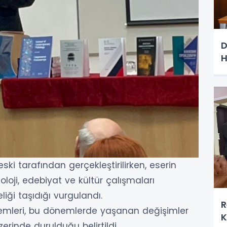
D
H
eski tarafından gerçekleştirilirken, eserin
oloji, edebiyat ve kültür çalışmaları
iği taşıdığı vurgulandı.
R
nemleri, bu dönemlerde yaşanan değişimler
K
rinde durulduğu belirtildi.