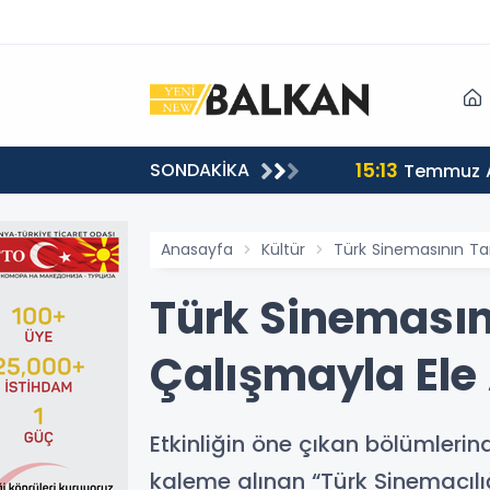
15:13
SONDAKİKA
sı
Temmuz A
Anasayfa
Kültür
Türk Sinemasının Ta
Türk Sinemasın
Çalışmayla Ele 
Etkinliğin öne çıkan bölümlerin
kaleme alınan “Türk Sinemacılığı