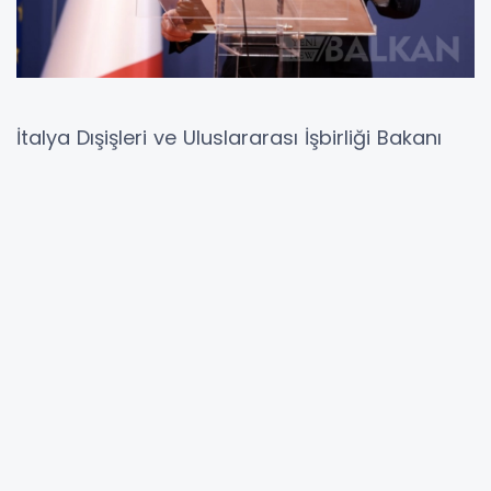
İtalya Dışişleri ve Uluslararası İşbirliği Bakanı
Antonio Tajani bugün Kuzey Makedonya’ya
resmi ziyaret gerçekleştirecek.
Tajani, Kuzey Makedonya Dışişleri ve Dış
Ticaret Bakanı Timço Mucunski tarafından
ağırlanacak.
Dışişleri Bakanlığı'ndan yapılan açıklamada
belirtildiği üzere görüşmede, iki ülke arasındaki
ikili ilişkiler ve ekonomik iş birliğinin
derinleştirilmesi, bölgesel ve çok taraflı iş