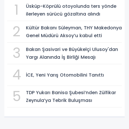
1
Üsküp-Köprülü otoyolunda ters yönde
ilerleyen sürücü gözaltına alındı
2
Kültür Bakanı Süleyman, THY Makedonya
Genel Müdürü Aksoy’u kabul etti
3
Bakan Şasivari ve Büyükelçi Ulusoy'dan
Yargı Alanında İş Birliği Mesajı
4
İCE, Yeni Yarış Otomobilini Tanıttı
5
TDP Yukarı Banisa Şubesi’nden Zülfikar
Zeynula’ya Tebrik Buluşması