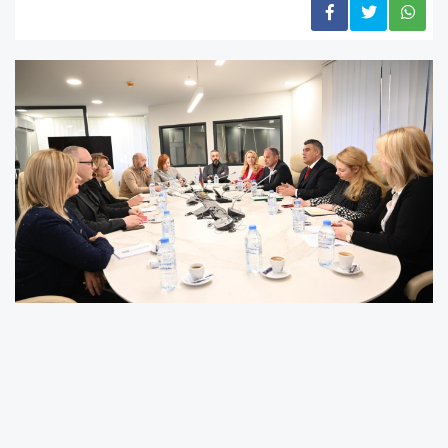
Dün İçişleri Bakanlığı Müsteşarı Saşo Petruşeski
başkanlığında İnsan Ticareti ve Yasadışı Göçle
Mücadele Milli Komisyon toplandı. Bakanlar