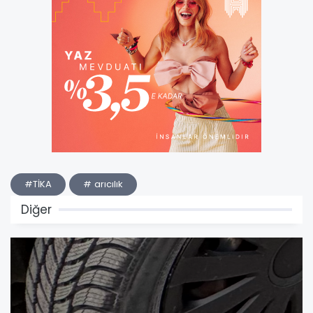
#TİKA
# arıcılık
Diğer