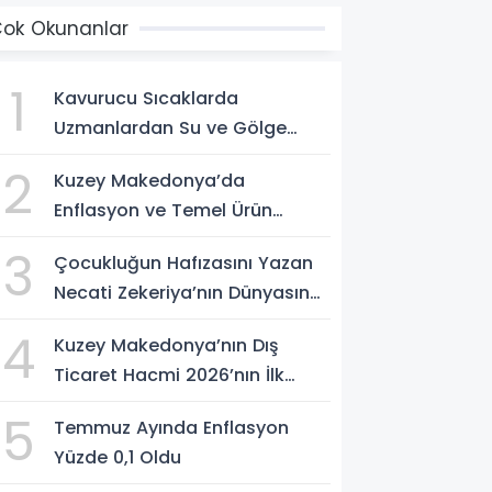
ok Okunanlar
1
Kavurucu Sıcaklarda
Uzmanlardan Su ve Gölge
Uyarısı
2
Kuzey Makedonya’da
Enflasyon ve Temel Ürün
Fiyatları Kontrol Altında
3
Çocukluğun Hafızasını Yazan
Necati Zekeriya’nın Dünyasına
Yolculuk
4
Kuzey Makedonya’nın Dış
Ticaret Hacmi 2026’nın İlk
Yarısında Arttı
5
Temmuz Ayında Enflasyon
Yüzde 0,1 Oldu