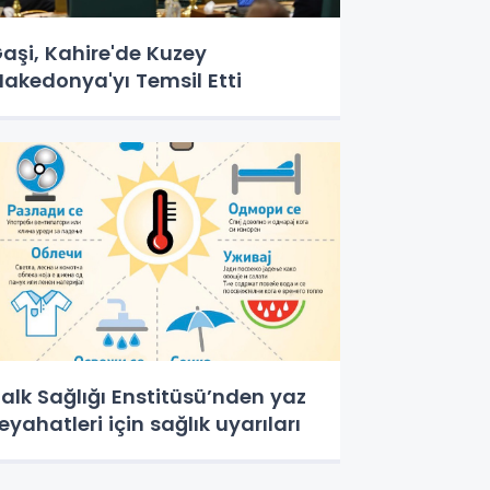
aşi, Kahire'de Kuzey
akedonya'yı Temsil Etti
alk Sağlığı Enstitüsü’nden yaz
eyahatleri için sağlık uyarıları