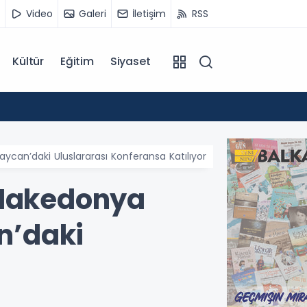
Video
Galeri
İletişim
RSS
Kültür
Eğitim
Siyaset
14:07
Kuzey 
can’daki Uluslararası Konferansa Katılıyor
 Makedonya
n’daki