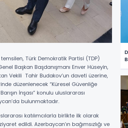
D
emsilen, Türk Demokratik Partisi (TDP)
B
 Genel Başkan Başdanışmanı Enver Hüseyin,
an Vekili Tahir Budakov’un daveti üzerine,
rinde düzenlenecek “Küresel Güvenliğe
arışın İnşası” konulu uluslararası
ycan’da bulunmaktadır.
rarası katılımcılarla birlikte ilk olarak
iyaret edildi. Azerbaycan’ın bağımsızlığı ve