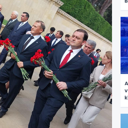
B
A
v
k