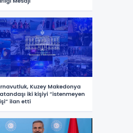
irliği Mesajı
rnavutluk, Kuzey Makedonya
atandaşı iki kişiyi “istenmeyen
işi” ilan etti