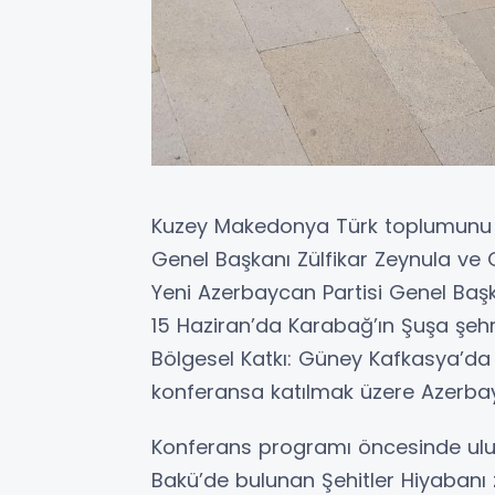
Kuzey Makedonya Türk toplumunu t
Genel Başkanı Zülfikar Zeynula ve
Yeni Azerbaycan Partisi Genel Başk
15 Haziran’da Karabağ’ın Şuşa şeh
Bölgesel Katkı: Güney Kafkasya’da B
konferansa katılmak üzere Azerba
Konferans programı öncesinde ulusla
Bakü’de bulunan Şehitler Hiyabanı z