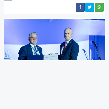
Karadağ’ın Budva kentinde düzenlenen
törende ödül, YTB’nin “Çatışma Bölgelerinde