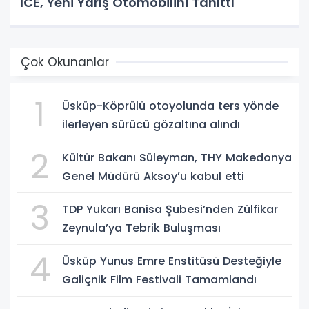
İCE, Yeni Yarış Otomobilini Tanıttı
Çok Okunanlar
1
Üsküp-Köprülü otoyolunda ters yönde
ilerleyen sürücü gözaltına alındı
2
Kültür Bakanı Süleyman, THY Makedonya
Genel Müdürü Aksoy’u kabul etti
3
TDP Yukarı Banisa Şubesi’nden Zülfikar
Zeynula’ya Tebrik Buluşması
4
Üsküp Yunus Emre Enstitüsü Desteğiyle
Galiçnik Film Festivali Tamamlandı