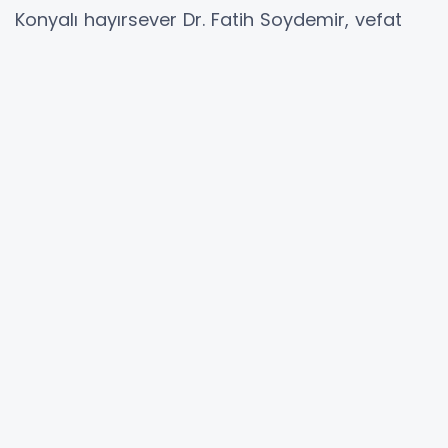
Konyalı hayırsever Dr. Fatih Soydemir, vefat
etti. Sadece Balkanlarda değil Afrika’da da
hayır işler yapan Soydemir’e Allah'tan rahmet
ailesine başsalğı dileriz.
Soydemir’in hayali İsa Bey Camiinin yanındaki