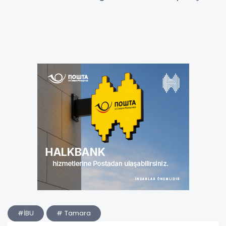
#İBU
# Tamara