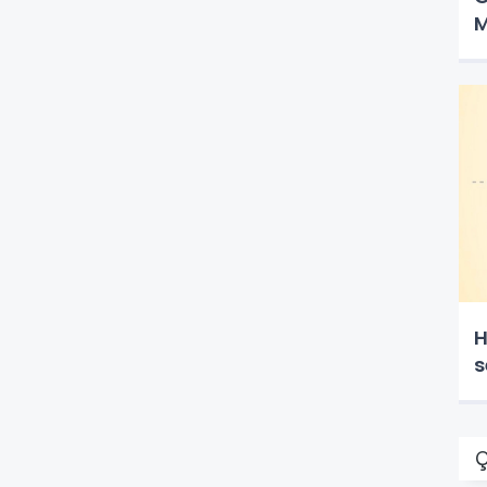
M
H
s
Ç