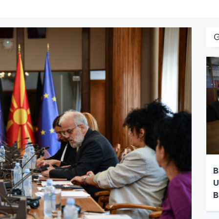
B
U
B