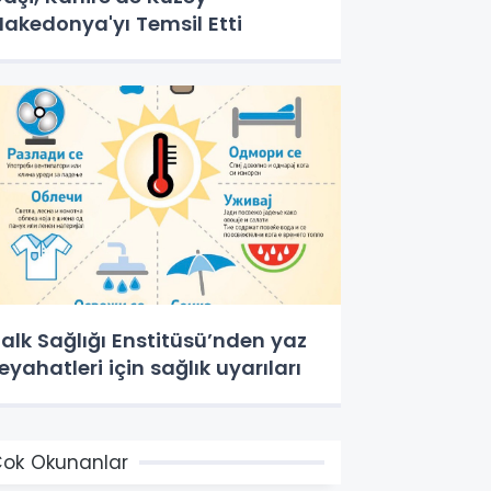
akedonya'yı Temsil Etti
alk Sağlığı Enstitüsü’nden yaz
eyahatleri için sağlık uyarıları
ok Okunanlar