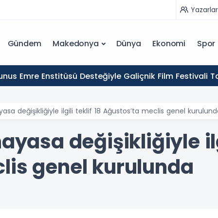
Yazarlar
Gündem
Makedonya
Dünya
Ekonomi
Spor
nus Emre Enstitüsü Desteğiyle Galiçnik Film Festivali
asa değişikliğiyle ilgili teklif 18 Ağustos’ta meclis genel kurulun
ayasa değişikliğiyle ilgi
lis genel kurulunda