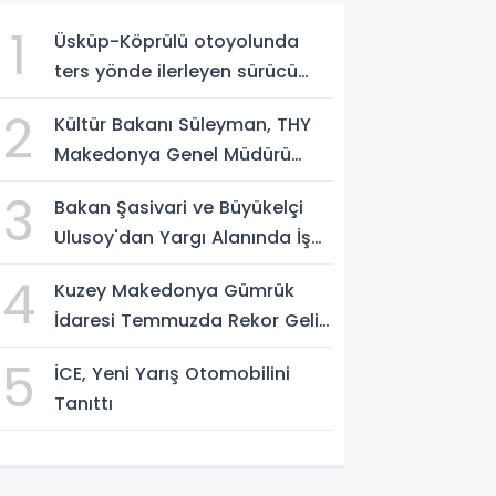
1
Üsküp-Köprülü otoyolunda
ters yönde ilerleyen sürücü
gözaltına alındı
2
Kültür Bakanı Süleyman, THY
Makedonya Genel Müdürü
Aksoy’u kabul etti
3
Bakan Şasivari ve Büyükelçi
Ulusoy'dan Yargı Alanında İş
Birliği Mesajı
4
Kuzey Makedonya Gümrük
İdaresi Temmuzda Rekor Gelir
Elde Etti
5
İCE, Yeni Yarış Otomobilini
Tanıttı