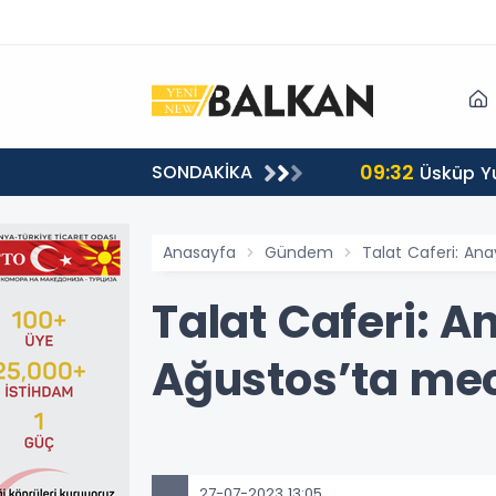
09:32
SONDAKİKA
Başvuru
Üsküp Yu
Anasayfa
Gündem
Talat Caferi: Anay
Talat Caferi: An
Ağustos’ta mec
27-07-2023 13:05