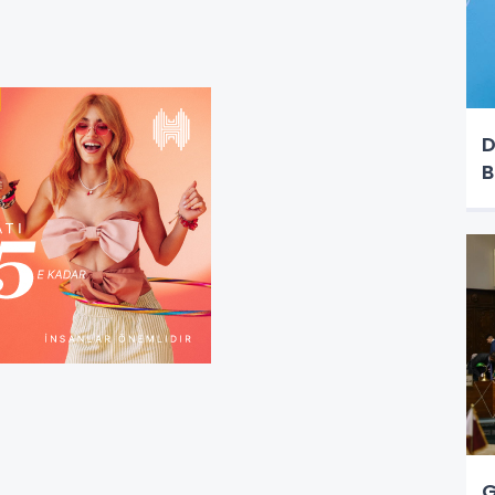
D
B
G