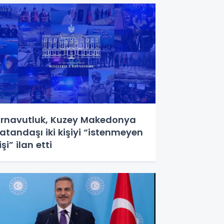
rnavutluk, Kuzey Makedonya
atandaşı iki kişiyi “istenmeyen
işi” ilan etti