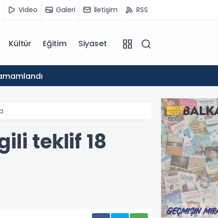
Video
Galeri
İletişim
RSS
Kültür
Eğitim
Siyaset
09:10
 Tamamlandı
TDP Yu
da
li teklif 18