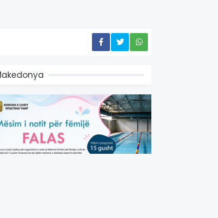
Makedonya
ayır Belediyesi’nin Çocuklar