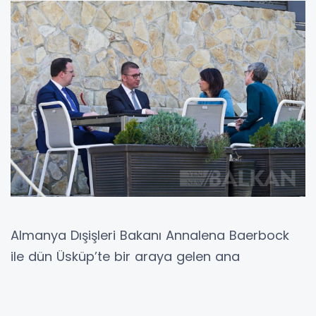
Almanya Dışişleri Bakanı Annalena Baerbock
ile dün Üsküp’te bir araya gelen ana
muhalefet lideri ve VMRO-DPMNE Başkanı
Hristiyan Mitskovski Bulgar dayatmalarına