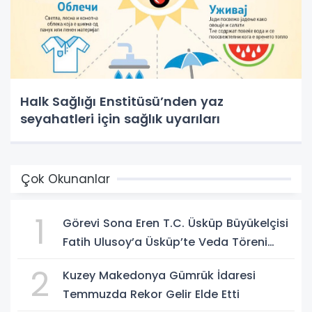
Halk Sağlığı Enstitüsü’nden yaz
seyahatleri için sağlık uyarıları
Çok Okunanlar
1
Görevi Sona Eren T.C. Üsküp Büyükelçisi
Fatih Ulusoy’a Üsküp’te Veda Töreni
Düzenlendi
2
Kuzey Makedonya Gümrük İdaresi
Temmuzda Rekor Gelir Elde Etti