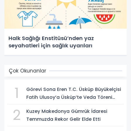
Halk Sağlığı Enstitüsü’nden yaz
seyahatleri için sağlık uyarıları
Çok Okunanlar
1
Görevi Sona Eren T.C. Üsküp Büyükelçisi
Fatih Ulusoy’a Üsküp’te Veda Töreni
Düzenlendi
2
Kuzey Makedonya Gümrük İdaresi
Temmuzda Rekor Gelir Elde Etti