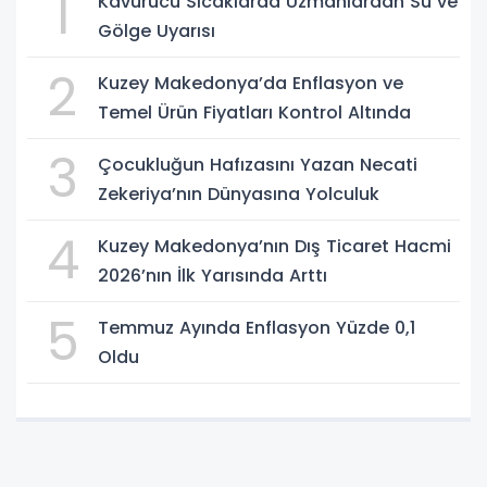
1
Kavurucu Sıcaklarda Uzmanlardan Su ve
Gölge Uyarısı
2
Kuzey Makedonya’da Enflasyon ve
Temel Ürün Fiyatları Kontrol Altında
3
Çocukluğun Hafızasını Yazan Necati
Zekeriya’nın Dünyasına Yolculuk
4
Kuzey Makedonya’nın Dış Ticaret Hacmi
2026’nın İlk Yarısında Arttı
5
Temmuz Ayında Enflasyon Yüzde 0,1
Oldu