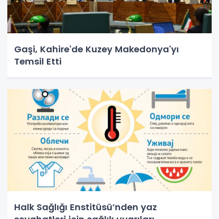
Gaşi, Kahire'de Kuzey Makedonya'yı
Temsil Etti
Halk Sağlığı Enstitüsü’nden yaz