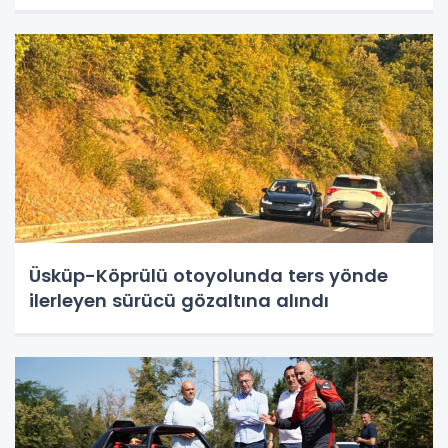
Üsküp-Köprülü otoyolunda ters yönde
ilerleyen sürücü gözaltına alındı