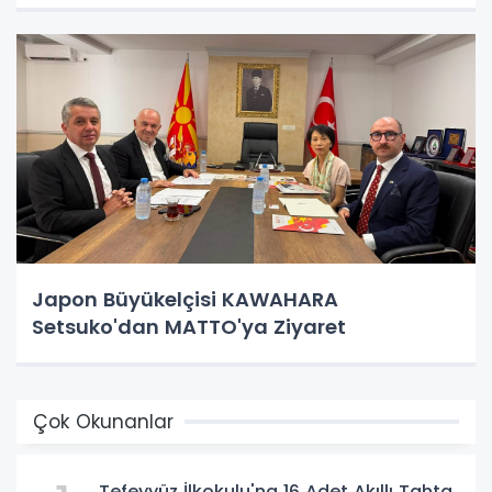
Japon Büyükelçisi KAWAHARA
Setsuko'dan MATTO'ya Ziyaret
Çok Okunanlar
Tefeyyüz İlkokulu'na 16 Adet Akıllı Tahta