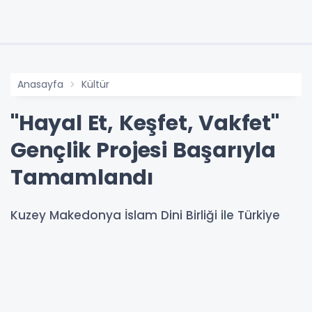
Anasayfa
Kültür
"Hayal Et, Keşfet, Vakfet"
Gençlik Projesi Başarıyla
Tamamlandı
Kuzey Makedonya İslam Dini Birliği ile Türkiye
Cumhuriyeti Vakıflar Genel Müdürlüğü iş birliği
ile gerçekleşen "Hayal Et, Keşfet, Vakfet" projesi,
21-27 Haziran 2026 tarihleri arasında başarıyla
nihayete erdi.