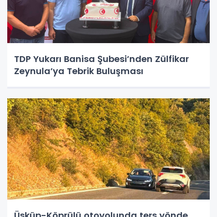
TDP Yukarı Banisa Şubesi’nden Zülfikar
Zeynula’ya Tebrik Buluşması
Üsküp-Köprülü otoyolunda ters yönde