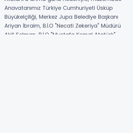
Anavatanımız Türkiye Cumhuriyeti Üsküp
Büyükelçiliği, Merkez Jupa Belediye Başkanı
Ariyan İbraim, B.İ.O "Necati Zekeriya" Müdürü
Akif Selman, B.İ.O "Mustafa Kemal Atatürk"
Müdürü Kail Rakiposki, "ATA" lisesi müdürü
Sabri Asan çelenk sundu, saat 9:05'te
gerçekleştirilen saygı duruşunun ardından
pırlanta öğrencilerimizin hazırladıkları şiirler
okundu.
Programımıza Belediye yöneticileri,
MATÜSITEB'e bağlı sivil toplum kuruluşlarının
temsilcileri ve eğitimcilerimiz katıldı” dendi.
TİKA tarafından Makedonya Cumhuriyeti Kültür
Bakanlığı ve Merkez Jupa Belediyesi