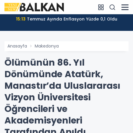
15:13
Temmuz Ayında Enflasyon Yüzde 0,1 Oldu
Anasayfa
Makedonya
Ölümünün 86. Yıl
Dönümünde Atatürk,
Manastır’da Uluslararası
Vizyon Üniversitesi
Öğrencileri ve
Akademisyenleri
Tarafından Anıldı