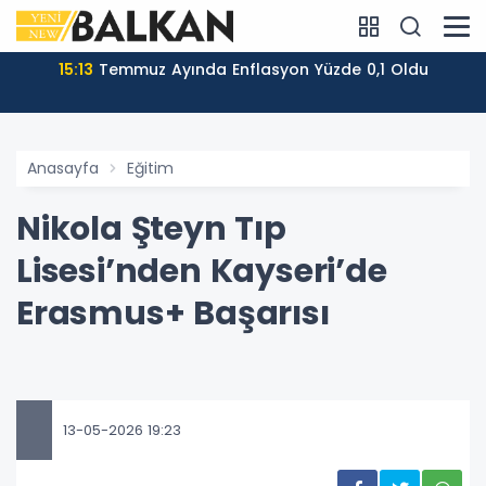
15:13
Temmuz Ayında Enflasyon Yüzde 0,1 Oldu
Anasayfa
Eğitim
Nikola Şteyn Tıp
Lisesi’nden Kayseri’de
Erasmus+ Başarısı
13-05-2026 19:23