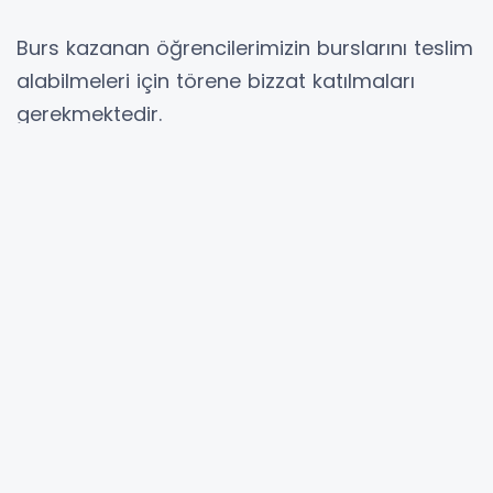
Burs kazanan öğrencilerimizin burslarını teslim
alabilmeleri için törene bizzat katılmaları
gerekmektedir.
2025-2026 ÖĞRETİM
YILI MATÜSİTEB BURSUKAZANAN LİSE
ÖĞRENCİLERİ LİSTESİ
Adı,Baba Adı
Şehir / Köy
Okul
Sını
ve Soyadı
Fidan
Ata Lisesi-
1
Ramadan
Merkez Jupa/Elessa
Merkez
4
Gotak
Jupa
Ata Lisesi-
Nertila
Merkez Jupa
2
Merkez
3
Dançevska
/Papradnik