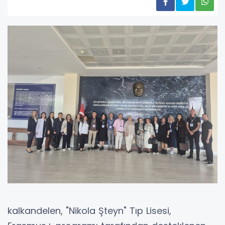
kalkandelen, "Nikola Şteyn" Tıp Lisesi,