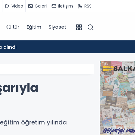
Video
Galeri
İletişim
RSS
Kültür
Eğitim
Siyaset
14:21
 alındı
Bakan Ş
şarıyla
eğitim öğretim yılında