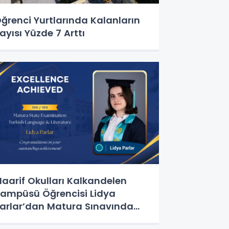
ğrenci Yurtlarında Kalanların
ayısı Yüzde 7 Arttı
aarif Okulları Kalkandelen
ampüsü Öğrencisi Lidya
arlar’dan Matura Sınavında
üyük Başarı