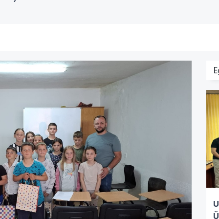
E
U
Ü