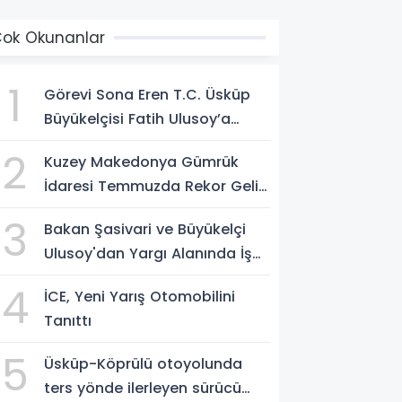
ok Okunanlar
1
Görevi Sona Eren T.C. Üsküp
Büyükelçisi Fatih Ulusoy’a
Üsküp’te Veda Töreni
2
Kuzey Makedonya Gümrük
Düzenlendi
İdaresi Temmuzda Rekor Gelir
Elde Etti
3
Bakan Şasivari ve Büyükelçi
Ulusoy'dan Yargı Alanında İş
Birliği Mesajı
4
İCE, Yeni Yarış Otomobilini
Tanıttı
5
Üsküp-Köprülü otoyolunda
ters yönde ilerleyen sürücü