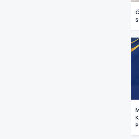
Ö
S
M
K
P
B