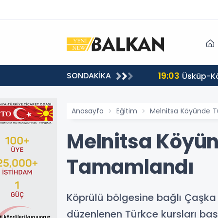
19:03
SONDAKİKA
ul etti
Üsküp-Kö
Anasayfa
Eğitim
Melnitsa Köyünde T
Melnitsa Köyün
Tamamlandı
Köprülü bölgesine bağlı Çaşka 
düzenlenen Türkçe kursları ba