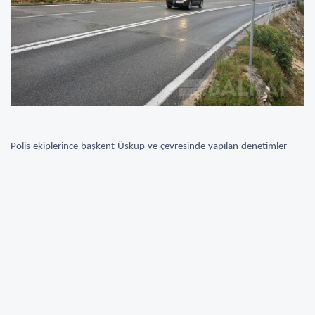
Polis ekiplerince başkent Üsküp ve çevresinde yapılan denetimler
kapsamında 182 sürücüye cezai işlem uygulandı.
Cezai işlem uygulanan sürücülerin 35’i hız sınırlarını aşanlar, 11’inin
ehliyetsiz, 18’inin ise seyir halinde cep telefonu kullananlar olduğu
tespit edildi.
Bunların yanı sıra alkollü araç kullanan 7, emniyet kemeri takmayan
8 ve hatalı park eden 29 kişiye ceza yazıldı. Ayrıca belirlenen zaman