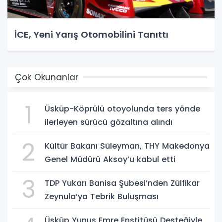
İCE, Yeni Yarış Otomobilini Tanıttı
Çok Okunanlar
1
Üsküp-Köprülü otoyolunda ters yönde
ilerleyen sürücü gözaltına alındı
2
Kültür Bakanı Süleyman, THY Makedonya
Genel Müdürü Aksoy’u kabul etti
3
TDP Yukarı Banisa Şubesi’nden Zülfikar
Zeynula’ya Tebrik Buluşması
Üsküp Yunus Emre Enstitüsü Desteğiyle