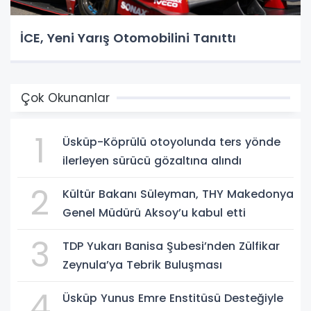
İCE, Yeni Yarış Otomobilini Tanıttı
Çok Okunanlar
1
Üsküp-Köprülü otoyolunda ters yönde
ilerleyen sürücü gözaltına alındı
2
Kültür Bakanı Süleyman, THY Makedonya
Genel Müdürü Aksoy’u kabul etti
3
TDP Yukarı Banisa Şubesi’nden Zülfikar
Zeynula’ya Tebrik Buluşması
4
Üsküp Yunus Emre Enstitüsü Desteğiyle