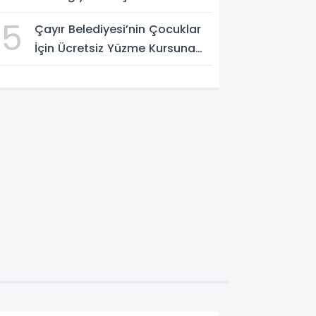
Festivali Tamamlandı
5
Çayır Belediyesi’nin Çocuklar
İçin Ücretsiz Yüzme Kursuna
Yoğun Başvuru