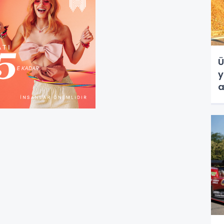
Ü
y
a