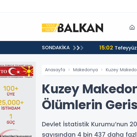
15:02
SONDAKİKA
or
Tefeyyüz 
Anasayfa
Makedonya
Kuzey Makedon
Kuzey Makedon
Ölümlerin Geri
Devlet İstatistik Kurumu’nun 20
sayısından 4 bin 437 daha fazl