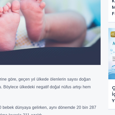
K
M
F
erine göre, geçen yıl ülkede ölenlerin sayısı doğan
Ç
. Böylece ülkedeki negatif doğal nüfus artışı hem
İ
Y
50 bebek dünyaya gelirken, aynı dönemde 20 bin 287