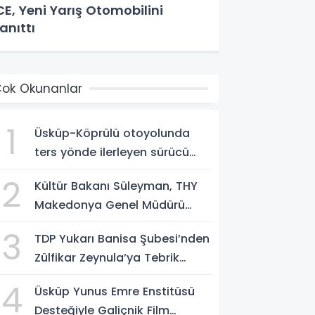
CE, Yeni Yarış Otomobilini
anıttı
ok Okunanlar
1
Üsküp-Köprülü otoyolunda
ters yönde ilerleyen sürücü
gözaltına alındı
2
Kültür Bakanı Süleyman, THY
Makedonya Genel Müdürü
Aksoy’u kabul etti
3
TDP Yukarı Banisa Şubesi’nden
Zülfikar Zeynula’ya Tebrik
Buluşması
4
Üsküp Yunus Emre Enstitüsü
Desteğiyle Galiçnik Film