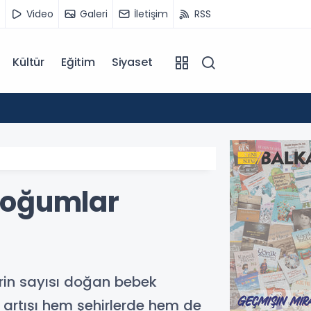
Video
Galeri
İletişim
RSS
Kültür
Eğitim
Siyaset
12:55
Temmu
Doğumlar
lerin sayısı doğan bebek
 artışı hem şehirlerde hem de