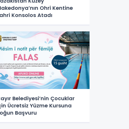
azakistan Kuzey
akedonya’nın Ohri Kentine
ahri Konsolos Atadı
ayır Belediyesi’nin Çocuklar
çin Ücretsiz Yüzme Kursuna
oğun Başvuru