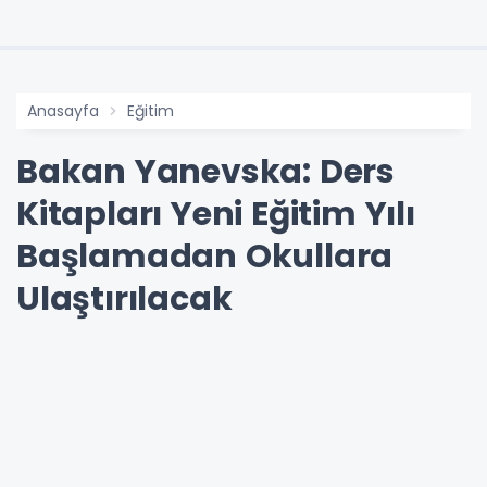
Anasayfa
Eğitim
Bakan Yanevska: Ders
Kitapları Yeni Eğitim Yılı
Başlamadan Okullara
Ulaştırılacak
Basın mensuplarının sorularını yanıtlayan
Yanevska, 1, 2 ve 3. sınıf öğrencilerine yönelik
ders kitaplarının dağıtımına nisan ve mayıs
aylarında başlandığını belirtti. Bakan, gelecek
haftadan itibaren ise 1. sınıftan 9. sınıfa kadar