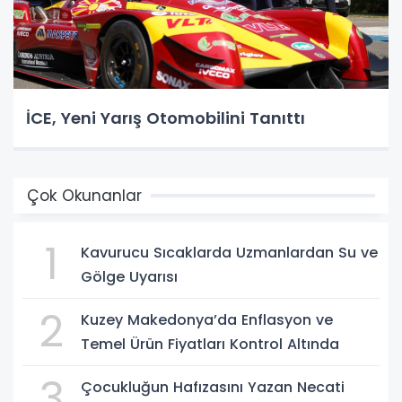
İCE, Yeni Yarış Otomobilini Tanıttı
Çok Okunanlar
1
Kavurucu Sıcaklarda Uzmanlardan Su ve
Gölge Uyarısı
2
Kuzey Makedonya’da Enflasyon ve
Temel Ürün Fiyatları Kontrol Altında
3
Çocukluğun Hafızasını Yazan Necati