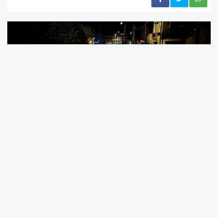
Hafta sonu, Kalkandelen Emniyet Müdürlüğü
ekipleri, Göçmen Kaçakçılığı ve İnsan Ticareti
ile Mücadele Ulusal Birimi ile koordineli olarak
Kalkandelen’in Jelino köyünde ve şehir