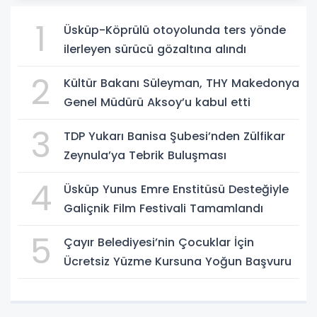
1
Üsküp-Köprülü otoyolunda ters yönde
ilerleyen sürücü gözaltına alındı
2
Kültür Bakanı Süleyman, THY Makedonya
Genel Müdürü Aksoy’u kabul etti
3
TDP Yukarı Banisa Şubesi’nden Zülfikar
Zeynula’ya Tebrik Buluşması
4
Üsküp Yunus Emre Enstitüsü Desteğiyle
Galiçnik Film Festivali Tamamlandı
5
Çayır Belediyesi’nin Çocuklar İçin
Ücretsiz Yüzme Kursuna Yoğun Başvuru